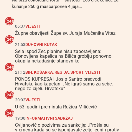
Najbrža čokoladna torta – sastojci: 200 g čokolade za
kuhanje 250 g mascarponea 4 jaja...
06:37
VIJESTI
Župne obavijesti Župe sv. Juraja Mučenika Vitez
21:53
DUHOVNI KUTAK
Sela ispod Zec planine nisu zaboravljena:
Obnovljena kapelica na Bilića groblju ponovno
okupila nekadašnje stanovnike
21:12
BIH
,
KOŠARKA
,
REGIJA
,
SPORT
,
VIJESTI
PONOS KUPRESA | Josip Santro predvodi
Hrvatsku kao kapetan: „Ne igraš samo za sebe,
nego za cijelu Hrvatsku“
20:02
VIJESTI
U 53. godini preminula Ružica Miličević
19:00
INFORMATIVNI SADRŽAJ
Cvijanović o pozivima za sankcije: „Prošla su
vremena kada su se ispunjavale želje jednih protiv