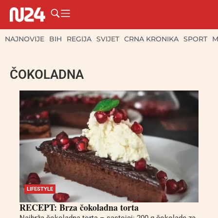
NAJNOVIJE
BIH
REGIJA
SVIJET
CRNA KRONIKA
SPORT
M
ČOKOLADNA
LIFESTYLE
RECEPT: Brza čokoladna torta