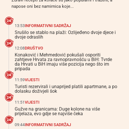
Zdravi recepti za kolače su jako popularni i traženi, a
napose oni bez namirnica koje...
13:53
INFORMATIVNI SADRŽAJ
Srušilo se stablo na plaži: Ozlijeđeno dvoje djece i
dvoje odraslih
12:08
DRUŠTVO
Konaković i Mehmedović pokušali osporiti
zahtjeve Hrvata za ravnopravnošću u BiH: Tvrde
da Hrvati u BiH imaju više pozicija nego što im
pripada
11:59
VIJESTI
Turisti rezervirali i unaprijed platili apartmane, a po
dolasku doživjeli šok
11:51
VIJESTI
Gužve na granicama: Duge kolone na više
prijelaza, evo gdje se najviše čeka
09:44
INFORMATIVNI SADRŽAJ