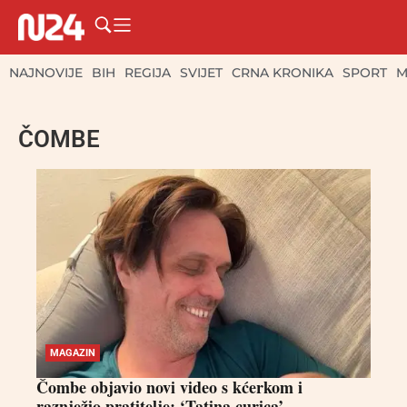
NAJNOVIJE
BIH
REGIJA
SVIJET
CRNA KRONIKA
SPORT
M
ČOMBE
MAGAZIN
Čombe objavio novi video s kćerkom i
raznježio pratitelje: ‘Tatina curica’