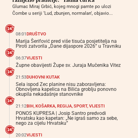
Glumac Miraj Grbić, kojeg mnogi pamte po ulozi
Čombe u seriji ‘Lud, zbunjen, normalan’, objavio...
08:01
DRUŠTVO
Marija Šerifović pred više tisuća posjetitelja na
Piroti zatvorila „Dane dijaspore 2026“ u Travniku
06:37
VIJESTI
Župne obavijesti Župe sv. Juraja Mučenika Vitez
21:53
DUHOVNI KUTAK
Sela ispod Zec planine nisu zaboravljena:
Obnovljena kapelica na Bilića groblju ponovno
okupila nekadašnje stanovnike
21:12
BIH
,
KOŠARKA
,
REGIJA
,
SPORT
,
VIJESTI
PONOS KUPRESA | Josip Santro predvodi
Hrvatsku kao kapetan: „Ne igraš samo za sebe,
nego za cijelu Hrvatsku“
20:02
VIJESTI