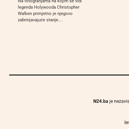
Na fotografijama na kojim se vidi
legenda Holywooda Christopher
Walken primjetno je njegovo
zabrinjavajuće stanje....
N24.ba
je nezavis
Im