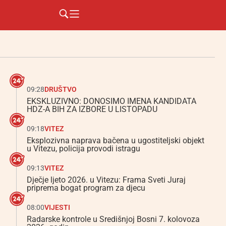
09:28
DRUŠTVO
EKSKLUZIVNO: DONOSIMO IMENA KANDIDATA
HDZ-A BIH ZA IZBORE U LISTOPADU
09:18
VITEZ
Eksplozivna naprava bačena u ugostiteljski objekt
u Vitezu, policija provodi istragu
09:13
VITEZ
Dječje ljeto 2026. u Vitezu: Frama Sveti Juraj
priprema bogat program za djecu
08:00
VIJESTI
Radarske kontrole u Središnjoj Bosni 7. kolovoza