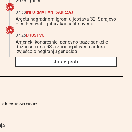
2026. godin
07:38
INFORMATIVNI SADRŽAJ
Argeta nagradnom igrom uljepšava 32. Sarajevo
Film Festival: Ljubav kao u filmovima
07:25
DRUŠTVO
Američki kongresnici ponovno traže sankcije
dužnosnicima RS-a zbog ispitivanja autora
izvješća o negiranju genocida
Još vijesti
akodnevne servisne
nja