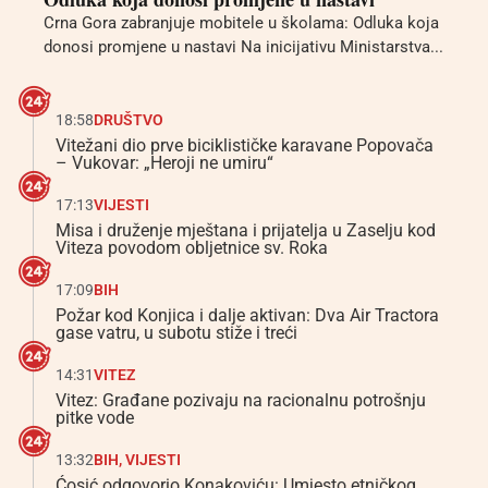
Crna Gora zabranjuje mobitele u školama: Odluka koja
donosi promjene u nastavi Na inicijativu Ministarstva...
18:58
DRUŠTVO
Vitežani dio prve biciklističke karavane Popovača
– Vukovar: „Heroji ne umiru“
17:13
VIJESTI
Misa i druženje mještana i prijatelja u Zaselju kod
Viteza povodom obljetnice sv. Roka
17:09
BIH
Požar kod Konjica i dalje aktivan: Dva Air Tractora
gase vatru, u subotu stiže i treći
14:31
VITEZ
Vitez: Građane pozivaju na racionalnu potrošnju
pitke vode
13:32
BIH
,
VIJESTI
Ćosić odgovorio Konakoviću: Umjesto etničkog