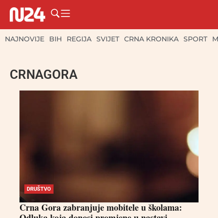
NAJNOVIJE
BIH
REGIJA
SVIJET
CRNA KRONIKA
SPORT
M
CRNAGORA
DRUŠTVO
Crna Gora zabranjuje mobitele u školama:
Odluka koja donosi promjene u nastavi