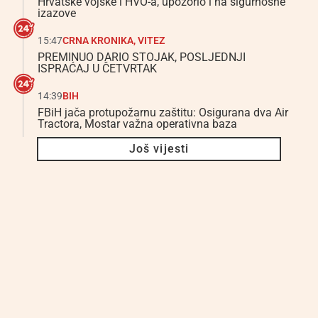
Hrvatske vojske i HVO-a, upozorio i na sigurnosne
izazove
15:47
CRNA KRONIKA
,
VITEZ
PREMINUO DARIO STOJAK, POSLJEDNJI
ISPRAĆAJ U ČETVRTAK
14:39
BIH
FBiH jača protupožarnu zaštitu: Osigurana dva Air
Tractora, Mostar važna operativna baza
Još vijesti