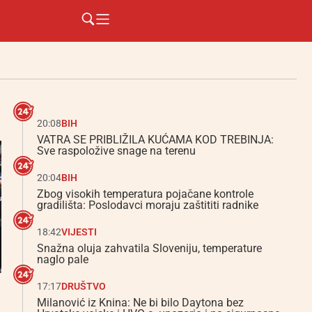
20:08
BIH
VATRA SE PRIBLIŽILA KUĆAMA KOD TREBINJA:
Sve raspoložive snage na terenu
20:04
BIH
Zbog visokih temperatura pojačane kontrole
gradilišta: Poslodavci moraju zaštititi radnike
18:42
VIJESTI
Snažna oluja zahvatila Sloveniju, temperature
naglo pale
17:17
DRUŠTVO
Milanović iz Knina: Ne bi bilo Daytona bez