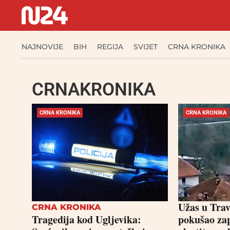
NAJNOVIJE
BIH
REGIJA
SVIJET
CRNA KRONIKA
CRNAKRONIKA
CRNA KRONIKA
CRNA KRONIKA
Užas u Tra
CRNA KRONIKA
Tragedija kod Ugljevika:
pokušao zap