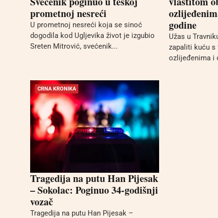
Svećenik poginuo u teškoj
vlastitom o
prometnoj nesreći
ozlijeđenima
godine
U prometnoj nesreći koja se sinoć
dogodila kod Ugljevika život je izgubio
Užas u Travni
Sreten Mitrović, svećenik...
zapaliti kuću s
ozlijeđenima i d
CRNA KRONIKA
Tragedija na putu Han Pijesak
– Sokolac: Poginuo 34-godišnji
vozač
Tragedija na putu Han Pijesak –