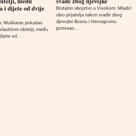
bitelji, među
svađe zbog djevojke
 i dijete od dvije
Brutalno ubojstvo u Visokom: Mladić
ubio prijatelja nakon svađe zbog
djevojke Bosnu i Hercegovinu
ku: Muškarac pokušao
potresao...
 vlastitom obitelji, među
ijete od...