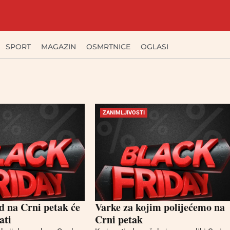
SPORT
MAGAZIN
OSMRTNICE
OGLASI
ZANIMLJIVOSTI
d na Crni petak će
Varke za kojim polijećemo na
ati
Crni petak