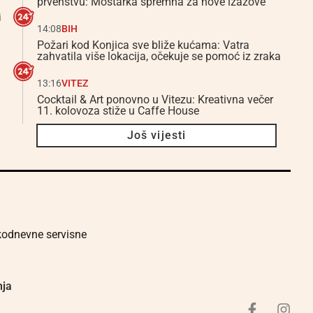
prvenstvu: Mostarka spremna za nove izazove
i
14:08
BIH
Požari kod Konjica sve bliže kućama: Vatra
zahvatila više lokacija, očekuje se pomoć iz zraka
13:16
VITEZ
Cocktail & Art ponovno u Vitezu: Kreativna večer
11. kolovoza stiže u Caffe House
Još vijesti
akodnevne servisne
nja