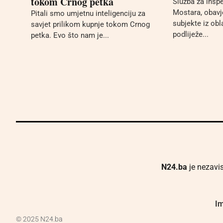
tokom Crnog petka
Služba za insp
Mostara, obavj
Pitali smo umjetnu inteligenciju za
subjekte iz obla
savjet prilikom kupnje tokom Crnog
podliježe...
petka. Evo što nam je...
N24.ba
je nezavis
Im
© 2025 N24.ba