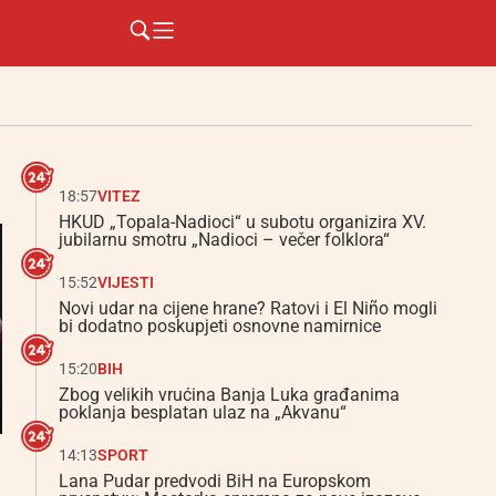
18:57
VITEZ
HKUD „Topala-Nadioci“ u subotu organizira XV.
jubilarnu smotru „Nadioci – večer folklora“
15:52
VIJESTI
Novi udar na cijene hrane? Ratovi i El Niño mogli
bi dodatno poskupjeti osnovne namirnice
15:20
BIH
Zbog velikih vrućina Banja Luka građanima
poklanja besplatan ulaz na „Akvanu“
14:13
SPORT
Lana Pudar predvodi BiH na Europskom