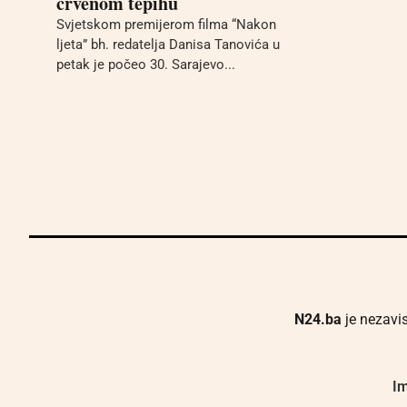
crvenom tepihu
Svjetskom premijerom filma “Nakon
ljeta” bh. redatelja Danisa Tanovića u
petak je počeo 30. Sarajevo...
N24.ba
je nezavis
Im