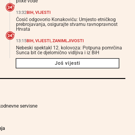
pitke vode
13:32
BIH
,
VIJESTI
Ćosić odgovorio Konakoviću: Umjesto etničkog
prebrojavanja, osigurajte stvarnu ravnopravnost
Hrvata
13:15
BIH
,
VIJESTI
,
ZANIMLJIVOSTI
Nebeski spektakl 12. kolovoza: Potpuna pomrčina
Sunca bit će djelomično vidljiva i iz BiH
Još vijesti
akodnevne servisne
nja