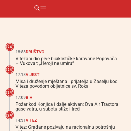
18:58
DRUŠTVO
Vitežani dio prve biciklističke karavane Popovača
– Vukovar: „Heroji ne umiru“
17:13
VIJESTI
Misa i druženje mještana i prijatelja u Zaselju kod
Viteza povodom obljetnice sv. Roka
17:09
BIH
Požar kod Konjica i dalje aktivan: Dva Air Tractora
gase vatru, u subotu stiže i treći
14:31
VITEZ
Vitez: Građane pozivaju na racionalnu potrošnju