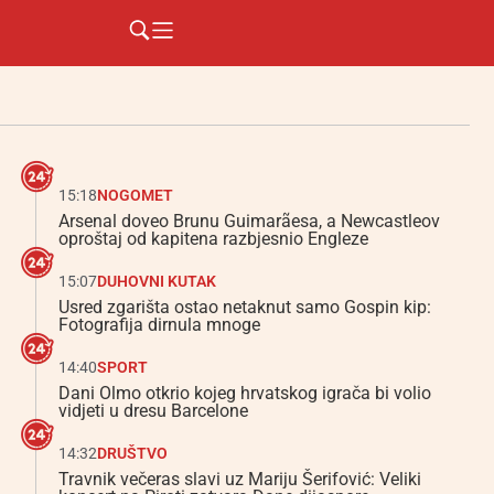
15:18
NOGOMET
Arsenal doveo Brunu Guimarãesa, a Newcastleov
oproštaj od kapitena razbjesnio Engleze
15:07
DUHOVNI KUTAK
Usred zgarišta ostao netaknut samo Gospin kip:
Fotografija dirnula mnoge
14:40
SPORT
Dani Olmo otkrio kojeg hrvatskog igrača bi volio
vidjeti u dresu Barcelone
14:32
DRUŠTVO
Travnik večeras slavi uz Mariju Šerifović: Veliki