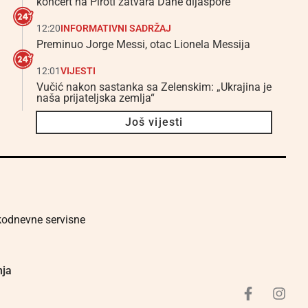
koncert na Piroti zatvara Dane dijaspore
12:20
INFORMATIVNI SADRŽAJ
Preminuo Jorge Messi, otac Lionela Messija
12:01
VIJESTI
Vučić nakon sastanka sa Zelenskim: „Ukrajina je
naša prijateljska zemlja“
Još vijesti
akodnevne servisne
nja