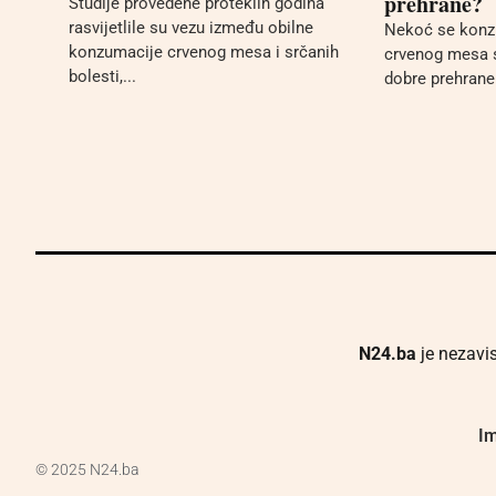
prehrane?
Studije provedene proteklih godina
rasvijetlile su vezu između obilne
Nekoć se konzu
konzumacije crvenog mesa i srčanih
crvenog mesa 
bolesti,...
dobre prehrane 
N24.ba
je nezavis
Im
© 2025 N24.ba