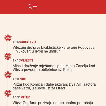
18:58
DRUŠTVO
Vitežani dio prve biciklističke karavane Popovača
– Vukovar: „Heroji ne umiru“
17:13
VIJESTI
Misa i druženje mještana i prijatelja u Zaselju kod
Viteza povodom obljetnice sv. Roka
17:09
BIH
Požar kod Konjica i dalje aktivan: Dva Air Tractora
gase vatru, u subotu stiže i treći
14:31
VITEZ
Vitez: Građane pozivaju na racionalnu potrošnju