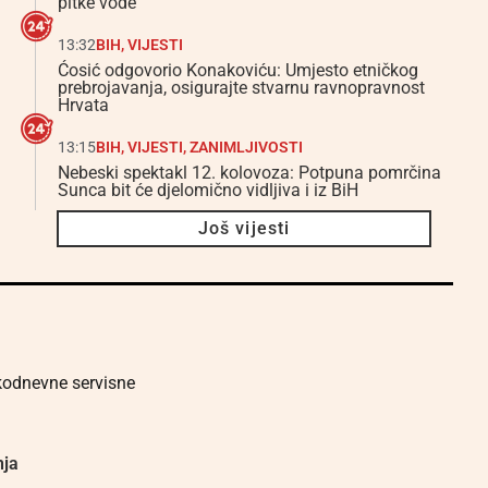
pitke vode
13:32
BIH
,
VIJESTI
Ćosić odgovorio Konakoviću: Umjesto etničkog
prebrojavanja, osigurajte stvarnu ravnopravnost
Hrvata
13:15
BIH
,
VIJESTI
,
ZANIMLJIVOSTI
Nebeski spektakl 12. kolovoza: Potpuna pomrčina
Sunca bit će djelomično vidljiva i iz BiH
Još vijesti
akodnevne servisne
nja