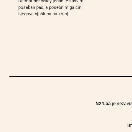
Dalmatiner Wiley jedan je sasvim
poseban pas, a posebnim ga čini
njegova njuškica na kojoj...
N24.ba
je nezavis
Im