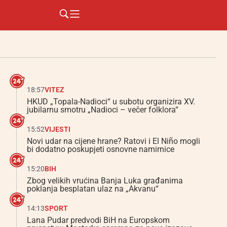
18:57
VITEZ
HKUD „Topala-Nadioci“ u subotu organizira XV.
jubilarnu smotru „Nadioci – večer folklora“
15:52
VIJESTI
Novi udar na cijene hrane? Ratovi i El Niño mogli
bi dodatno poskupjeti osnovne namirnice
15:20
BIH
Zbog velikih vrućina Banja Luka građanima
poklanja besplatan ulaz na „Akvanu“
14:13
SPORT
Lana Pudar predvodi BiH na Europskom