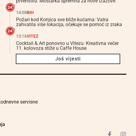
prvenstvu: Mostarka spremna za nove izazove
14:08
BIH
Požari kod Konjica sve bliže kućama: Vatra
zahvatila više lokacija, očekuje se pomoć iz zraka
13:16
VITEZ
Cocktail & Art ponovno u Vitezu: Kreativna večer
11. kolovoza stiže u Caffe House
Još vijesti
akodnevne servisne
nja