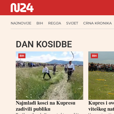
NAJNOVIJE
BIH
REGIJA
SVIJET
CRNA KRONIKA
DAN KOSIDBE
BIH
BIH
Najmlađi kosci na Kupresu
Kupres i o
zadivili publiku
viteškog na