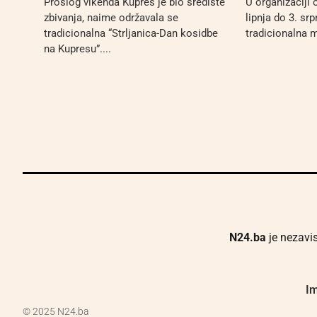
Prošlog vikenda Kupres je bio središte
U organizaciji
zbivanja, naime održavala se
lipnja do 3. sr
tradicionalna “Strljanica-Dan kosidbe
tradicionalna m
na Kupresu”....
N24.ba
je nezavis
Im
© 2025 N24.ba