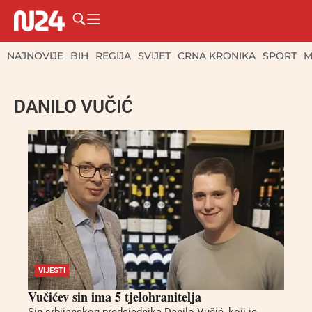
NAJNOVIJE
BIH
REGIJA
SVIJET
CRNA KRONIKA
SPORT
M
DANILO VUČIĆ
VIJESTI
Vučićev sin ima 5 tjelohranitelja