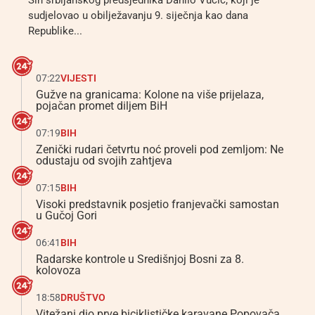
Sin srbijanskog predsjednika Danilo Vučić, koji je
sudjelovao u obilježavanju 9. siječnja kao dana
Republike...
07:22
VIJESTI
Gužve na granicama: Kolone na više prijelaza,
pojačan promet diljem BiH
07:19
BIH
Zenički rudari četvrtu noć proveli pod zemljom: Ne
odustaju od svojih zahtjeva
07:15
BIH
Visoki predstavnik posjetio franjevački samostan
u Gučoj Gori
06:41
BIH
Radarske kontrole u Središnjoj Bosni za 8.
kolovoza
18:58
DRUŠTVO
Vitežani dio prve biciklističke karavane Popovača