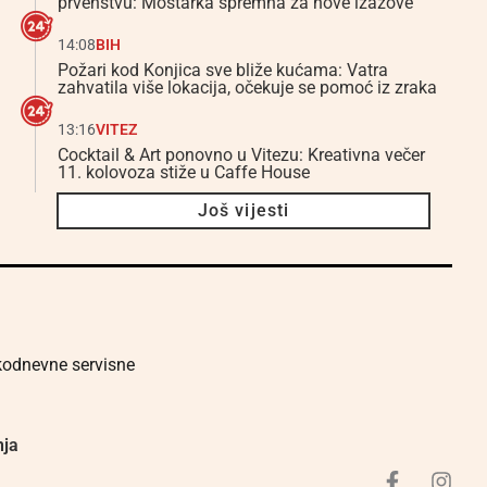
prvenstvu: Mostarka spremna za nove izazove
14:08
BIH
Požari kod Konjica sve bliže kućama: Vatra
zahvatila više lokacija, očekuje se pomoć iz zraka
13:16
VITEZ
Cocktail & Art ponovno u Vitezu: Kreativna večer
11. kolovoza stiže u Caffe House
Još vijesti
akodnevne servisne
nja