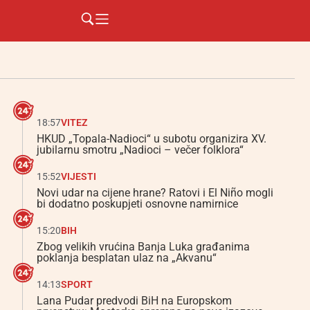
18:57
VITEZ
HKUD „Topala-Nadioci“ u subotu organizira XV.
jubilarnu smotru „Nadioci – večer folklora“
15:52
VIJESTI
Novi udar na cijene hrane? Ratovi i El Niño mogli
bi dodatno poskupjeti osnovne namirnice
15:20
BIH
Zbog velikih vrućina Banja Luka građanima
poklanja besplatan ulaz na „Akvanu“
14:13
SPORT
Lana Pudar predvodi BiH na Europskom