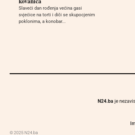
kovanica
Slaveći dan rođenja većina gasi
svjećice na torti i diči se skupocjenim
poklonima, a konobar...
N24.ba
je nezavis
Im
© 2025 N24.ba