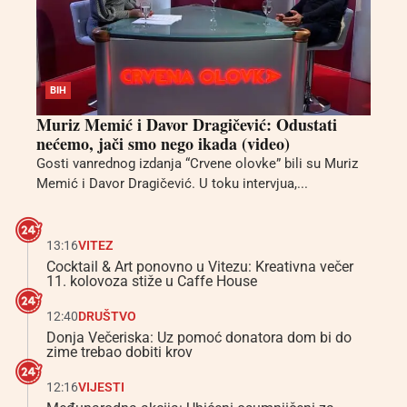
BIH
Muriz Memić i Davor Dragičević: Odustati
nećemo, jači smo nego ikada (video)
Gosti vanrednog izdanja “Crvene olovke” bili su Muriz
Memić i Davor Dragičević. U toku intervjua,...
13:16
VITEZ
Cocktail & Art ponovno u Vitezu: Kreativna večer
11. kolovoza stiže u Caffe House
12:40
DRUŠTVO
Donja Večeriska: Uz pomoć donatora dom bi do
zime trebao dobiti krov
12:16
VIJESTI