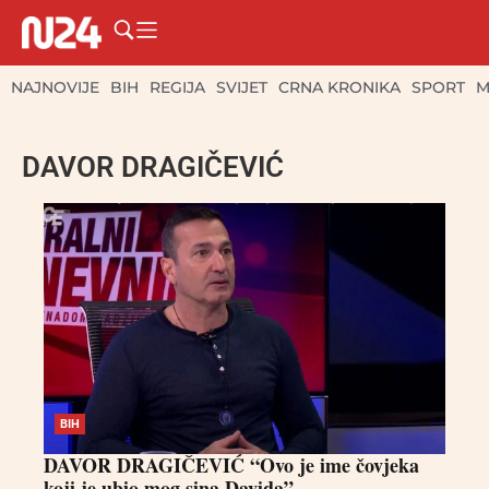
NAJNOVIJE
BIH
REGIJA
SVIJET
CRNA KRONIKA
SPORT
M
DAVOR DRAGIČEVIĆ
BIH
DAVOR DRAGIČEVIĆ “Ovo je ime čovjeka
koji je ubio mog sina Davida”