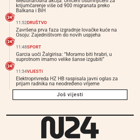
Međunarodna akcija: Uhićeni osumnjičeni za
krijumčarenje više od 900 migranata preko
Balkana i BiH
11:52
DRUŠTVO
Završena prva faza izgradnje lovačke kuće na
Osoju: Zajedništvom do novih uspjeha
11:48
SPORT
Garcia uoči Žalgirisa: “Moramo biti hrabri, u
suprotnom imamo velike šanse izgubiti”
11:34
VIJESTI
Elektroprivreda HZ HB raspisala javni oglas za
prijam radnika na neodređeno vrijeme
Još vijesti