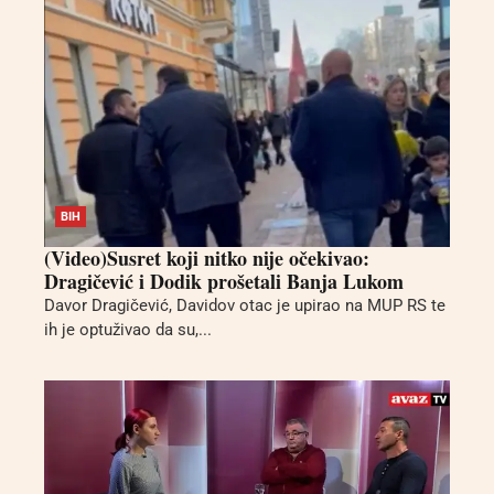
BIH
(Video)Susret koji nitko nije očekivao:
Dragičević i Dodik prošetali Banja Lukom
Davor Dragičević, Davidov otac je upirao na MUP RS te
ih je optuživao da su,...