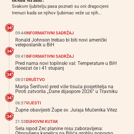
Svakom ljubitelju pasa poznati su oni dragocjeni
trenuci kada se njihov ljubimac veže uz njih...
09:44
INFORMATIVNI SADRŽAJ
Ronald Johnson trebao bi biti novi američki
veleposlanik u BiH
09:41
INFORMATIVNI SADRŽAJ
Pred nama novi toplinski val: Temperature u BiH
dosezat će i 41 stupanj
08:01
DRUŠTVO
Marija Šerifović pred više tisuća posjetitelja na
Piroti zatvorila „Dane dijaspore 2026“ u Travniku
06:37
VIJESTI
Župne obavijesti Župe sv. Juraja Mučenika Vitez
21:53
DUHOVNI KUTAK
Sela ispod Zec planine nisu zaboravljena:
Obnovljena kapelica na Bilića groblju ponovno