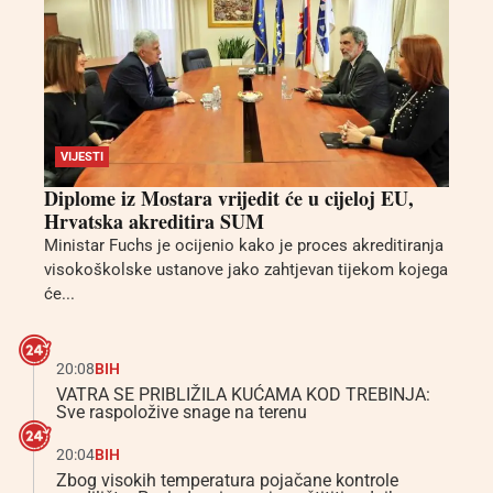
VIJESTI
Diplome iz Mostara vrijedit će u cijeloj EU,
Hrvatska akreditira SUM
Ministar Fuchs je ocijenio kako je proces akreditiranja
visokoškolske ustanove jako zahtjevan tijekom kojega
će...
20:08
BIH
VATRA SE PRIBLIŽILA KUĆAMA KOD TREBINJA:
Sve raspoložive snage na terenu
20:04
BIH
Zbog visokih temperatura pojačane kontrole