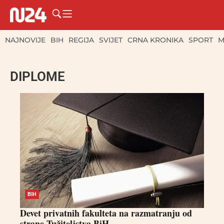
NAJNOVIJE
BIH
REGIJA
SVIJET
CRNA KRONIKA
SPORT
M
DIPLOME
BIH
Devet privatnih fakulteta na razmatranju od
strane Tužiteljstva BiH