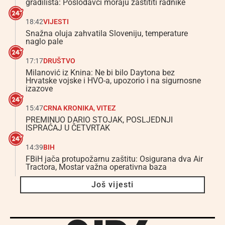
gradilišta: Poslodavci moraju zaštititi radnike
18:42
VIJESTI
Snažna oluja zahvatila Sloveniju, temperature
naglo pale
17:17
DRUŠTVO
Milanović iz Knina: Ne bi bilo Daytona bez
Hrvatske vojske i HVO-a, upozorio i na sigurnosne
izazove
15:47
CRNA KRONIKA
,
VITEZ
PREMINUO DARIO STOJAK, POSLJEDNJI
ISPRAĆAJ U ČETVRTAK
14:39
BIH
FBiH jača protupožarnu zaštitu: Osigurana dva Air
Tractora, Mostar važna operativna baza
Još vijesti