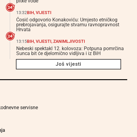
pitke vode
13:32
BIH
,
VIJESTI
Ćosić odgovorio Konakoviću: Umjesto etničkog
prebrojavanja, osigurajte stvarnu ravnopravnost
Hrvata
13:15
BIH
,
VIJESTI
,
ZANIMLJIVOSTI
Nebeski spektakl 12. kolovoza: Potpuna pomrčina
Sunca bit će djelomično vidljiva i iz BiH
Još vijesti
akodnevne servisne
nja