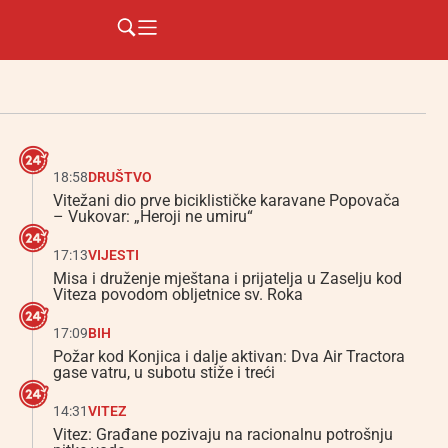
18:58
DRUŠTVO
Vitežani dio prve biciklističke karavane Popovača
– Vukovar: „Heroji ne umiru“
17:13
VIJESTI
Misa i druženje mještana i prijatelja u Zaselju kod
Viteza povodom obljetnice sv. Roka
17:09
BIH
Požar kod Konjica i dalje aktivan: Dva Air Tractora
gase vatru, u subotu stiže i treći
14:31
VITEZ
Vitez: Građane pozivaju na racionalnu potrošnju