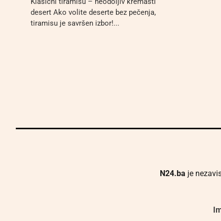
Klasični tiramisu – neodoljiv kremasti
desert Ako volite deserte bez pečenja,
tiramisu je savršen izbor!...
N24.ba
je nezavis
Im