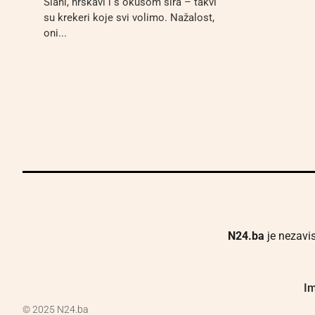
Slani, hrskavi i s okusom sira – takvi
su krekeri koje svi volimo. Nažalost,
oni...
N24.ba
je nezavis
Im
© 2025 N24.ba