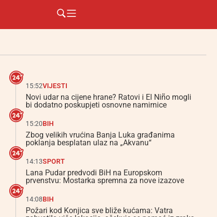
15:52
VIJESTI
Novi udar na cijene hrane? Ratovi i El Niño mogli
bi dodatno poskupjeti osnovne namirnice
15:20
BIH
Zbog velikih vrućina Banja Luka građanima
poklanja besplatan ulaz na „Akvanu“
14:13
SPORT
Lana Pudar predvodi BiH na Europskom
prvenstvu: Mostarka spremna za nove izazove
14:08
BIH
Požari kod Konjica sve bliže kućama: Vatra