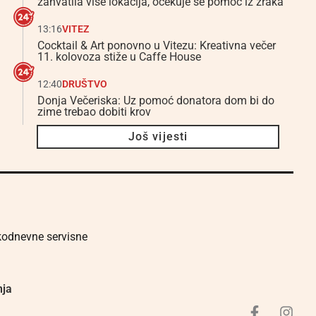
zahvatila više lokacija, očekuje se pomoć iz zraka
13:16
VITEZ
Cocktail & Art ponovno u Vitezu: Kreativna večer
11. kolovoza stiže u Caffe House
12:40
DRUŠTVO
Donja Večeriska: Uz pomoć donatora dom bi do
zime trebao dobiti krov
Još vijesti
akodnevne servisne
nja