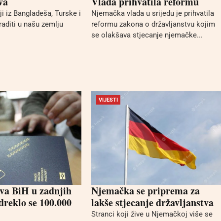
va
Vlada prihvatila reformu
ji iz Bangladeša, Turske i
Njemačka vlada u srijedu je prihvatila
raditi u našu zemlju
reformu zakona o državljanstvu kojim
se olakšava stjecanje njemačke...
VIJESTI
va BiH u zadnjih
Njemačka se priprema za
dreklo se 100.000
lakše stjecanje državljanstva
Stranci koji žive u Njemačkoj više se