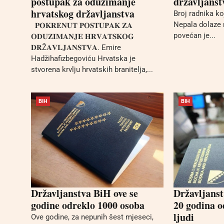
postupak za oduzimanje
državljanst
hrvatskog državljanstva
Broj radnika ko
Nepala dolaze 
𝐏𝐎𝐊𝐑𝐄𝐍𝐔𝐓 𝐏𝐎𝐒𝐓𝐔𝐏𝐀𝐊 𝐙𝐀
povećan je...
𝐎𝐃𝐔𝐙𝐈𝐌𝐀𝐍𝐉𝐄 𝐇𝐑𝐕𝐀𝐓𝐒𝐊𝐎𝐆
𝐃𝐑Ž𝐀𝐕𝐋𝐉𝐀𝐍𝐒𝐓𝐕𝐀. Emire
Hadžihafizbegoviću Hrvatska je
stvorena krvlju hrvatskih branitelja,...
BIH
BIH
Državljanstva BiH ove se
Državljanst
godine odreklo 1000 osoba
20 godina o
ljudi
Ove godine, za nepunih šest mjeseci,