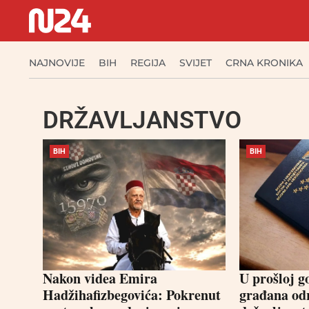
NAJNOVIJE
BIH
REGIJA
SVIJET
CRNA KRONIKA
DRŽAVLJANSTVO
BIH
BIH
Nakon videa Emira
U prošloj g
Hadžihafizbegovića: Pokrenut
građana od