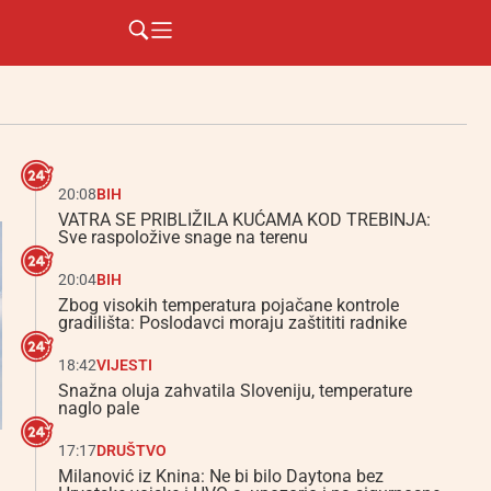
20:08
BIH
VATRA SE PRIBLIŽILA KUĆAMA KOD TREBINJA:
Sve raspoložive snage na terenu
20:04
BIH
Zbog visokih temperatura pojačane kontrole
gradilišta: Poslodavci moraju zaštititi radnike
18:42
VIJESTI
Snažna oluja zahvatila Sloveniju, temperature
naglo pale
17:17
DRUŠTVO
Milanović iz Knina: Ne bi bilo Daytona bez