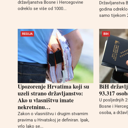
državljanstva Bosne i Hercegovine
Državljanstva B
odreklo se više od 1000...
godina odreklo
samo tijekom 2
REGIJA
BIH
Upozorenje Hrvatima koji su
BiH državlj
uzeli strano državljanstvo:
93.317 osob
Ako u vlasništvu imate
U posljednjih 2
nekretninu…
Bosne i Herceg
osoba, a državl
Zakon o vlasništvu i drugim stvarnim
pravima u Hrvatskoj je definiran. Ipak,
vrlo lako se...