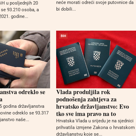
neće morati odreći svoje putovnice da
iH u posljednjih 20
bi dobili...
 se 93.210 osoba, a
021. godine...
BIH
anstva odreklo se
Vlada produljila rok
a
podnošenja zahtjeva za
hrvatsko državljanstvo: Evo
5 godina državljanstva
tko sve ima pravo na to
ovine odreklo se 93.317
janstvo naše...
Hrvatska Vlada u srijedu je na sjednici
prihvatila izmjene Zakona o hrvatskom
državljanstvu koje se...