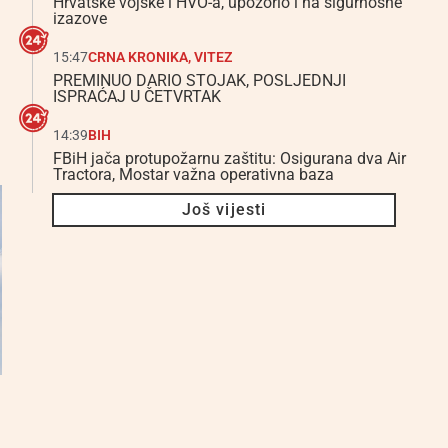
Hrvatske vojske i HVO-a, upozorio i na sigurnosne
izazove
15:47
CRNA KRONIKA
,
VITEZ
PREMINUO DARIO STOJAK, POSLJEDNJI
ISPRAĆAJ U ČETVRTAK
14:39
BIH
FBiH jača protupožarnu zaštitu: Osigurana dva Air
Tractora, Mostar važna operativna baza
Još vijesti