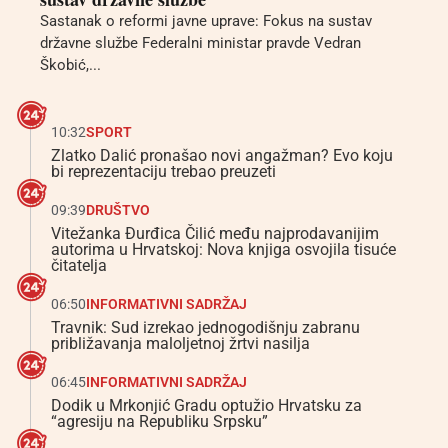
Sastanak o reformi javne uprave: Fokus na sustav
državne službe Federalni ministar pravde Vedran
Škobić,...
10:32
SPORT
Zlatko Dalić pronašao novi angažman? Evo koju
bi reprezentaciju trebao preuzeti
09:39
DRUŠTVO
Vitežanka Đurđica Čilić među najprodavanijim
autorima u Hrvatskoj: Nova knjiga osvojila tisuće
čitatelja
06:50
INFORMATIVNI SADRŽAJ
Travnik: Sud izrekao jednogodišnju zabranu
približavanja maloljetnoj žrtvi nasilja
06:45
INFORMATIVNI SADRŽAJ
Dodik u Mrkonjić Gradu optužio Hrvatsku za
“agresiju na Republiku Srpsku”