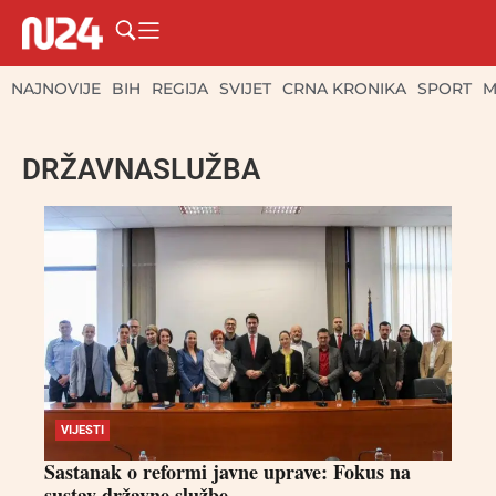
NAJNOVIJE
BIH
REGIJA
SVIJET
CRNA KRONIKA
SPORT
M
DRŽAVNASLUŽBA
VIJESTI
Sastanak o reformi javne uprave: Fokus na
sustav državne službe