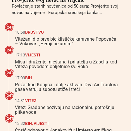
Povlačenje starih novčanica od 50 eura: Provjerite svoj
novac na vrijeme Europska središnja banka...
18:58
DRUŠTVO
Vitežani dio prve biciklističke karavane Popovača
– Vukovar: „Heroji ne umiru“
17:13
VIJESTI
Misa i druženje mještana i prijatelja u Zaselju kod
Viteza povodom obljetnice sv. Roka
17:09
BIH
Požar kod Konjica i dalje aktivan: Dva Air Tractora
gase vatru, u subotu stiže i treći
14:31
VITEZ
Vitez: Građane pozivaju na racionalnu potrošnju
pitke vode
13:32
BIH
,
VIJESTI
Ćosić odgovorio Konakoviću: Umjesto etničkog