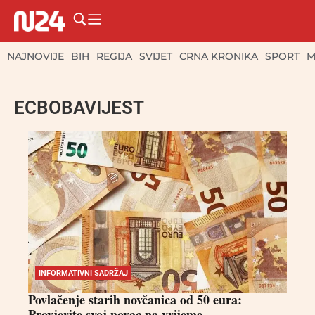
NAJNOVIJE
BIH
REGIJA
SVIJET
CRNA KRONIKA
SPORT
M
ECBOBAVIJEST
INFORMATIVNI SADRŽAJ
Povlačenje starih novčanica od 50 eura:
Provjerite svoj novac na vrijeme