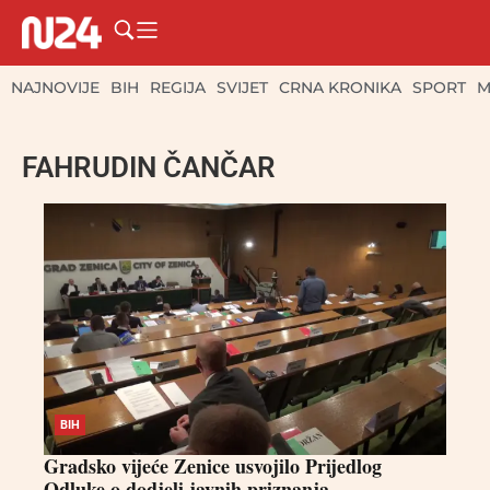
NAJNOVIJE
BIH
REGIJA
SVIJET
CRNA KRONIKA
SPORT
M
FAHRUDIN ČANČAR
BIH
Gradsko vijeće Zenice usvojilo Prijedlog
Odluke o dodjeli javnih priznanja