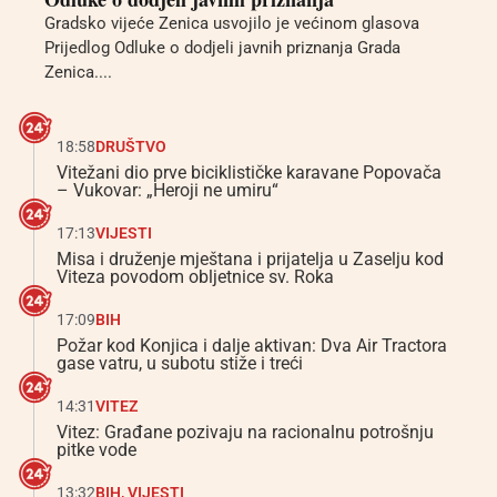
Gradsko vijeće Zenica usvojilo je većinom glasova
Prijedlog Odluke o dodjeli javnih priznanja Grada
Zenica....
18:58
DRUŠTVO
Vitežani dio prve biciklističke karavane Popovača
– Vukovar: „Heroji ne umiru“
17:13
VIJESTI
Misa i druženje mještana i prijatelja u Zaselju kod
Viteza povodom obljetnice sv. Roka
17:09
BIH
Požar kod Konjica i dalje aktivan: Dva Air Tractora
gase vatru, u subotu stiže i treći
14:31
VITEZ
Vitez: Građane pozivaju na racionalnu potrošnju
pitke vode
13:32
BIH
,
VIJESTI