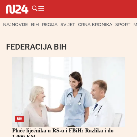
NAJNOVIJE
BIH
REGIJA
SVIJET
CRNA KRONIKA
SPORT
M
FEDERACIJA BIH
BIH
Plaće liječnika u RS-u i FBiH: Razlika i do
1.000 KM