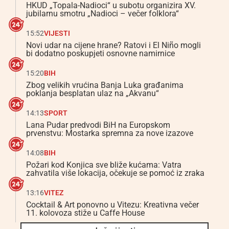
HKUD „Topala-Nadioci“ u subotu organizira XV.
jubilarnu smotru „Nadioci – večer folklora“
15:52
VIJESTI
Novi udar na cijene hrane? Ratovi i El Niño mogli
bi dodatno poskupjeti osnovne namirnice
15:20
BIH
Zbog velikih vrućina Banja Luka građanima
poklanja besplatan ulaz na „Akvanu“
14:13
SPORT
Lana Pudar predvodi BiH na Europskom
prvenstvu: Mostarka spremna za nove izazove
14:08
BIH
Požari kod Konjica sve bliže kućama: Vatra
zahvatila više lokacija, očekuje se pomoć iz zraka
13:16
VITEZ
Cocktail & Art ponovno u Vitezu: Kreativna večer
11. kolovoza stiže u Caffe House