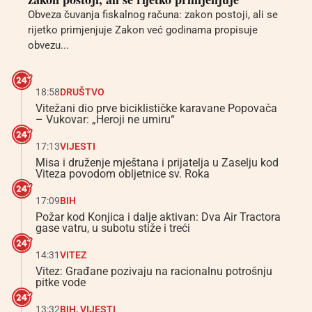
Obveza čuvanja fiskalnog računa: zakon postoji, ali se
rijetko primjenjuje Zakon već godinama propisuje
obvezu...
18:58
DRUŠTVO
Vitežani dio prve biciklističke karavane Popovača
– Vukovar: „Heroji ne umiru“
17:13
VIJESTI
Misa i druženje mještana i prijatelja u Zaselju kod
Viteza povodom obljetnice sv. Roka
17:09
BIH
Požar kod Konjica i dalje aktivan: Dva Air Tractora
gase vatru, u subotu stiže i treći
14:31
VITEZ
Vitez: Građane pozivaju na racionalnu potrošnju
pitke vode
13:32
BIH
,
VIJESTI