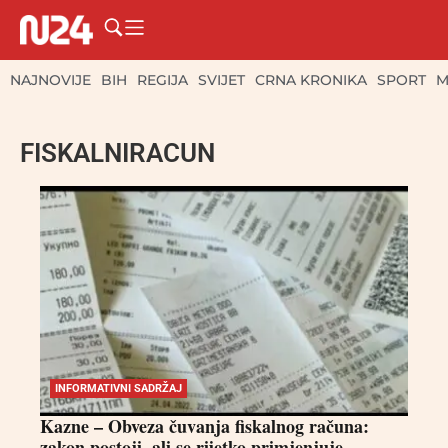
NAJNOVIJE
BIH
REGIJA
SVIJET
CRNA KRONIKA
SPORT
M
FISKALNIRACUN
INFORMATIVNI SADRŽAJ
Kazne – Obveza čuvanja fiskalnog računa:
zakon postoji, ali se rijetko primjenjuje