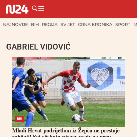
NAJNOVIJE
BIH
REGIJA
SVIJET
CRNA KRONIKA
SPORT
M
GABRIEL VIDOVIĆ
BIH
Mladi Hrvat podrijetlom iz Žepča ne prestaje
zabijati! Svi očekuju njegov poziv za prvu