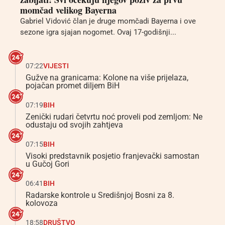
momčad velikog Bayerna
Gabriel Vidović član je druge momčadi Bayerna i ove
sezone igra sjajan nogomet. Ovaj 17-godišnji...
07:22
VIJESTI
Gužve na granicama: Kolone na više prijelaza,
pojačan promet diljem BiH
07:19
BIH
Zenički rudari četvrtu noć proveli pod zemljom: Ne
odustaju od svojih zahtjeva
07:15
BIH
Visoki predstavnik posjetio franjevački samostan
u Gučoj Gori
06:41
BIH
Radarske kontrole u Središnjoj Bosni za 8.
kolovoza
18:58
DRUŠTVO