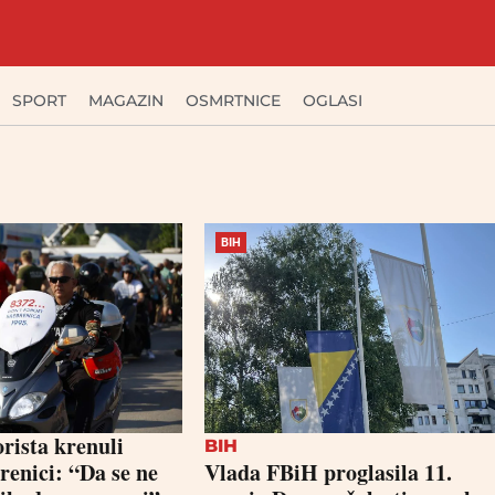
SPORT
MAGAZIN
OSMRTNICE
OGLASI
BIH
rista krenuli
BIH
enici: “Da se ne
Vlada FBiH proglasila 11.