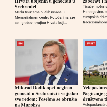
Hrvata ubijenih u genocidu u
zaboravi i 
Srebrenici
Tisuće motoris
Hercegovine, ze
Među tisućama bijelih nišana u
europskih drža
Memorijalnom centru Potočari nalaze
tradicionalnom.
se i grobovi dvojice Hrvata koji...
BIH
SVIJET
Milorad Dodik opet negirao
Veleposlan
genocid u Srebrenici i vrijeđao
Negiranje g
sve redom: Posebno se obrušio
društveno t
na Murphya
Veleposlanstvo