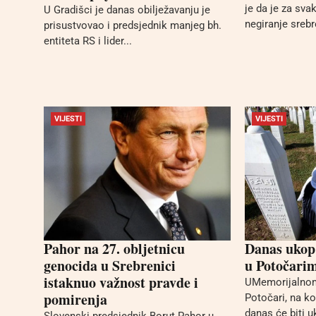
je da je za sv
U Gradišci je danas obilježavanju je
negiranje srebr
prisustvovao i predsjednik manjeg bh.
entiteta RS i lider...
VIJESTI
VIJESTI
Pahor na 27. obljetnicu
Danas ukop 
genocida u Srebrenici
u Potočari
istaknuo važnost pravde i
UMemorijalnom
pomirenja
Potočari, na k
danas će biti 
Slovenski predsjednik Borut Pahor u