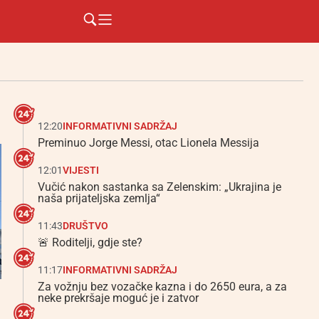
12:20
INFORMATIVNI SADRŽAJ
Preminuo Jorge Messi, otac Lionela Messija
12:01
VIJESTI
Vučić nakon sastanka sa Zelenskim: „Ukrajina je
naša prijateljska zemlja“
11:43
DRUŠTVO
🚨 Roditelji, gdje ste?
11:17
INFORMATIVNI SADRŽAJ
Za vožnju bez vozačke kazna i do 2650 eura, a za
neke prekršaje moguć je i zatvor