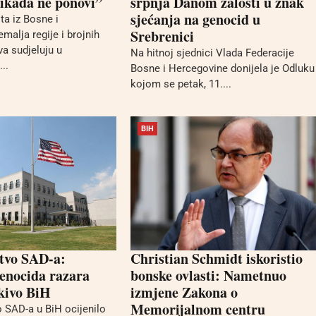
nikada ne ponovi”
srpnja Danom žalosti u znak
sjećanja na genocid u
ta iz Bosne i
Srebrenici
malja regije i brojnih
va sudjeluju u
Na hitnoj sjednici Vlada Federacije
..
Bosne i Hercegovine donijela je Odluku
kojom se petak, 11....
BIH
stvo SAD-a:
Christian Schmidt iskoristio
enocida razara
bonske ovlasti: Nametnuo
kivo BiH
izmjene Zakona o
Memorijalnom centru
 SAD-a u BiH ocijenilo