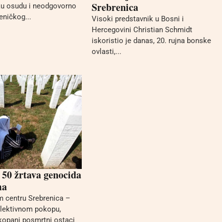
Srebrenica
aku osudu i neodgovorno
eničkog...
Visoki predstavnik u Bosni i
Hercegovini Christian Schmidt
iskoristio je danas, 20. rujna bonske
ovlasti,...
50 žrtava genocida
ma
 centru Srebrenica –
olektivnom pokopu,
ukopani posmrtni ostaci