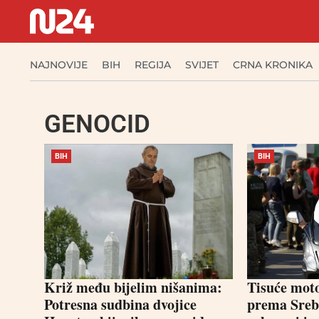
NAJNOVIJE
BIH
REGIJA
SVIJET
CRNA KRONIKA
GENOCID
BIH
BIH
Križ među bijelim nišanima:
Tisuće moto
Potresna sudbina dvojice
prema Srebr