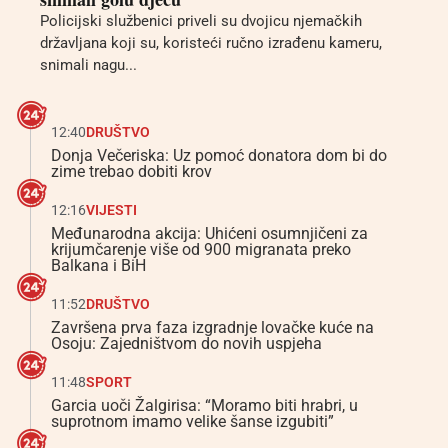
Policijski službenici priveli su dvojicu njemačkih
državljana koji su, koristeći ručno izrađenu kameru,
snimali nagu...
12:40
DRUŠTVO
Donja Večeriska: Uz pomoć donatora dom bi do
zime trebao dobiti krov
12:16
VIJESTI
Međunarodna akcija: Uhićeni osumnjičeni za
krijumčarenje više od 900 migranata preko
Balkana i BiH
11:52
DRUŠTVO
Završena prva faza izgradnje lovačke kuće na
Osoju: Zajedništvom do novih uspjeha
11:48
SPORT
Garcia uoči Žalgirisa: “Moramo biti hrabri, u
suprotnom imamo velike šanse izgubiti”