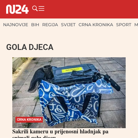
NAJNOVIJE
BIH
REGIJA
SVIJET
CRNA KRONIKA
SPORT
M
GOLA DJECA
CRNA KRONIKA
Sakrili kameru u prijenosni hladnjak pa
snimali golu djecu