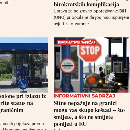
birokratskih komplikacija
 biti...
Uprava za neizravno oporezivanje BiH
(UNO) priopćila je da još nisu ispunjeni
uvjeti za otvaranje...
INFORMATIVNI SADRŽAJ
olone pri izlazu iz
INFORMATIVNI SADRŽAJ
rite status na
Sitne nepažnje na granici
graničnim
mogu vas skupo koštati – što
smijete, a što ne smijete
ponijeti u EU
aničnih prijelaza prema
e i Hercegovine danas su