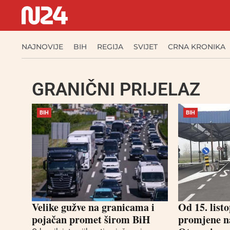
NAJNOVIJE
BIH
REGIJA
SVIJET
CRNA KRONIKA
GRANIČNI PRIJELAZ
BIH
BIH
Velike gužve na granicama i
Od 15. list
pojačan promet širom BiH
promjene na