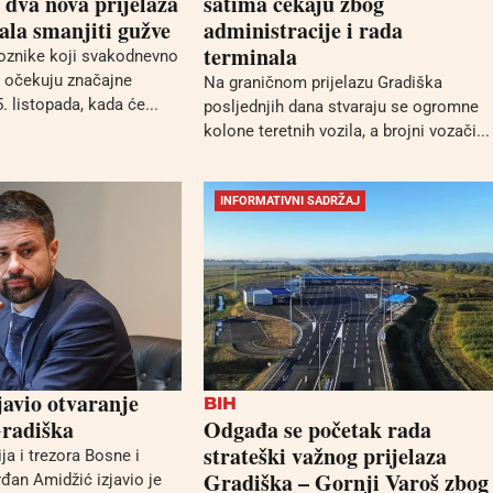
 dva nova prijelaza
satima čekaju zbog
bala smanjiti gužve
administracije i rada
terminala
voznike koji svakodnevno
u očekuju značajne
Na graničnom prijelazu Gradiška
 listopada, kada će...
posljednjih dana stvaraju se ogromne
kolone teretnih vozila, a brojni vozači...
INFORMATIVNI SADRŽAJ
avio otvaranje
BIH
radiška
Odgađa se početak rada
strateški važnog prijelaza
ija i trezora Bosne i
Gradiška – Gornji Varoš zbog
đan Amidžić izjavio je