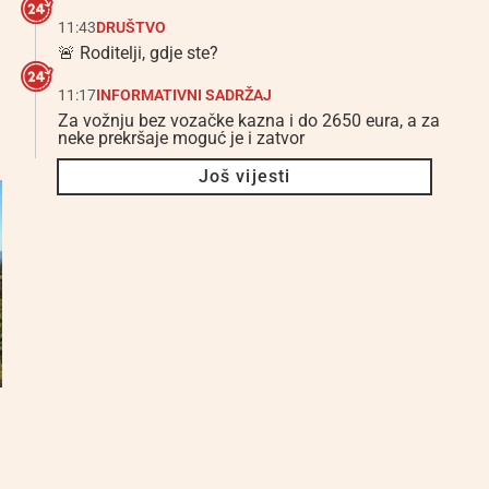
11:43
DRUŠTVO
🚨 Roditelji, gdje ste?
11:17
INFORMATIVNI SADRŽAJ
Za vožnju bez vozačke kazna i do 2650 eura, a za
neke prekršaje moguć je i zatvor
Još vijesti