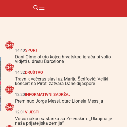
14:40
SPORT
Dani Olmo otkrio kojeg hrvatskog igrača bi volio
vidjeti u dresu Barcelone
14:32
DRUŠTVO
Travnik večeras slavi uz Mariju Šerifović: Veliki
koncert na Piroti zatvara Dane dijaspore
12:20
INFORMATIVNI SADRŽAJ
Preminuo Jorge Messi, otac Lionela Messija
12:01
VIJESTI
Vučić nakon sastanka sa Zelenskim: „Ukrajina je
naša prijateljska zemlja“