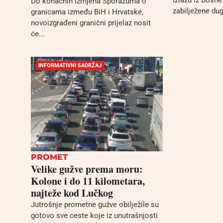
Do konačnih izmjena Sporazuma o
zabilježene dug
granicama između BiH i Hrvatske,
novoizgrađeni granični prijelaz nosit
će...
INFORMATIVNI SADRŽAJ
PROMET
Velike gužve prema moru:
Kolone i do 11 kilometara,
najteže kod Lučkog
Jutrošnje prometne gužve obilježile su
gotovo sve ceste koje iz unutrašnjosti