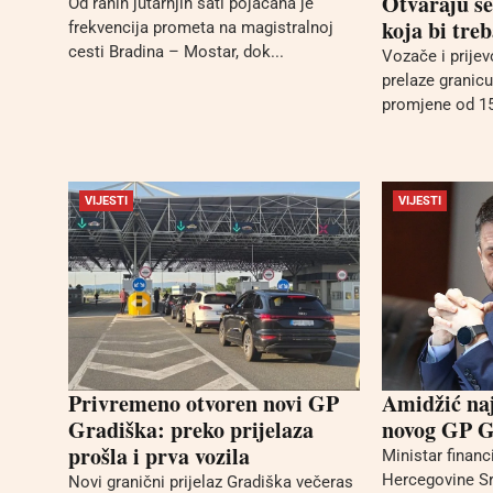
Otvaraju se
Od ranih jutarnjih sati pojačana je
koja bi tre
frekvencija prometa na magistralnoj
cesti Bradina – Mostar, dok...
Vozače i prije
prelaze granic
promjene od 15.
VIJESTI
VIJESTI
Privremeno otvoren novi GP
Amidžić naj
Gradiška: preko prijelaza
novog GP G
prošla i prva vozila
Ministar financ
Hercegovine Sr
Novi granični prijelaz Gradiška večeras