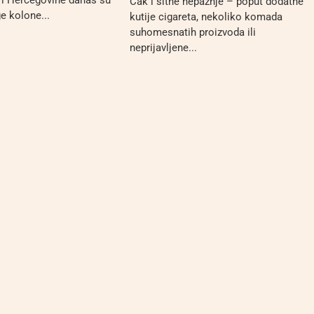
Čak i sitne nepažnje – poput dodatne
e kolone...
kutije cigareta, nekoliko komada
suhomesnatih proizvoda ili
neprijavljene...