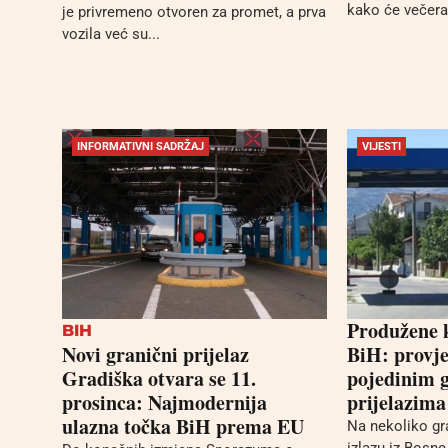
kako će večeras
je privremeno otvoren za promet, a prva
vozila već su...
INFORMATIVNI SADRŽAJ
VIJESTI
Produžene k
BIH
Novi granični prijelaz
BiH: provje
Gradiška otvara se 11.
pojedinim 
prosinca: Najmodernija
prijelazima
ulazna točka BiH prema EU
Na nekoliko gr
izlazu iz Bosn