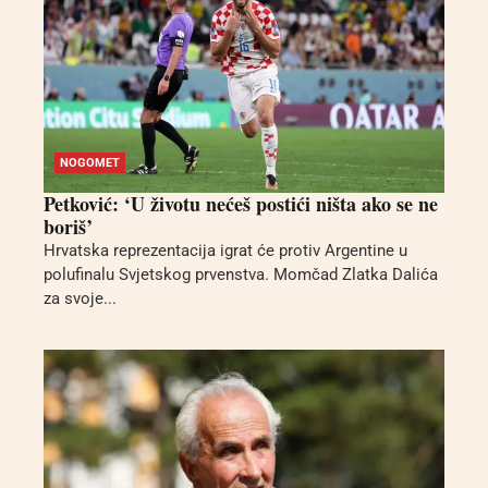
NOGOMET
Petković: ‘U životu nećeš postići ništa ako se ne
boriš’
Hrvatska reprezentacija igrat će protiv Argentine u
polufinalu Svjetskog prvenstva. Momčad Zlatka Dalića
za svoje...