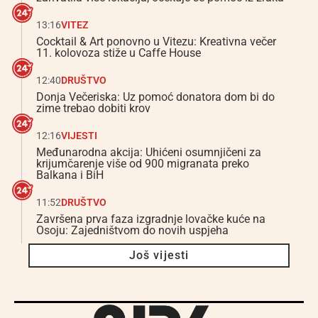
13:16
VITEZ
Cocktail & Art ponovno u Vitezu: Kreativna večer
11. kolovoza stiže u Caffe House
12:40
DRUŠTVO
Donja Večeriska: Uz pomoć donatora dom bi do
zime trebao dobiti krov
12:16
VIJESTI
Međunarodna akcija: Uhićeni osumnjičeni za
krijumčarenje više od 900 migranata preko
Balkana i BiH
11:52
DRUŠTVO
Završena prva faza izgradnje lovačke kuće na
Osoju: Zajedništvom do novih uspjeha
Još vijesti