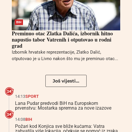
BIH
Preminuo otac Zlatka Dalića, izbornik hitno
napustio tabor Vatrenih i otputovao u rodni
grad
Izbornik hrvatske reprezentacije, Zlatko Dalić,
otputovao je u Livno nakon što mu je preminuo otac...
Još vijesti...
14:13
SPORT
Lana Pudar predvodi BiH na Europskom
prvenstvu: Mostarka spremna za nove izazove
14:08
BIH
Požari kod Konjica sve bliže kućama: Vatra
zahvatila više lokacija, očekuje se pomoć iz zraka