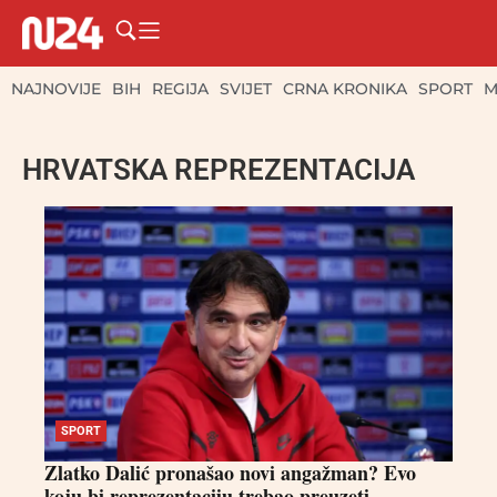
NAJNOVIJE
BIH
REGIJA
SVIJET
CRNA KRONIKA
SPORT
M
HRVATSKA REPREZENTACIJA
SPORT
Zlatko Dalić pronašao novi angažman? Evo
koju bi reprezentaciju trebao preuzeti