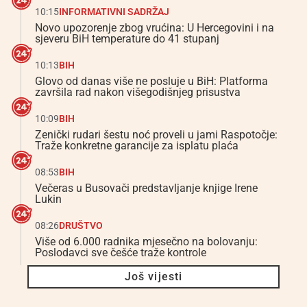
10:15
INFORMATIVNI SADRŽAJ
Novo upozorenje zbog vrućina: U Hercegovini i na
sjeveru BiH temperature do 41 stupanj
10:13
BIH
Glovo od danas više ne posluje u BiH: Platforma
završila rad nakon višegodišnjeg prisustva
10:09
BIH
Zenički rudari šestu noć proveli u jami Raspotočje:
Traže konkretne garancije za isplatu plaća
08:53
BIH
Večeras u Busovači predstavljanje knjige Irene
Lukin
08:26
DRUŠTVO
Više od 6.000 radnika mjesečno na bolovanju:
Poslodavci sve češće traže kontrole
Još vijesti