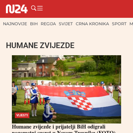
NAJNOVIJE
BIH
REGIJA
SVIJET
CRNA KRONIKA
SPORT
M
HUMANE ZVIJEZDE
VIJESTI
Humane zvijezde i prijatelji BiH odigrali
nogometni susret u Novom Travniku (FOTO)