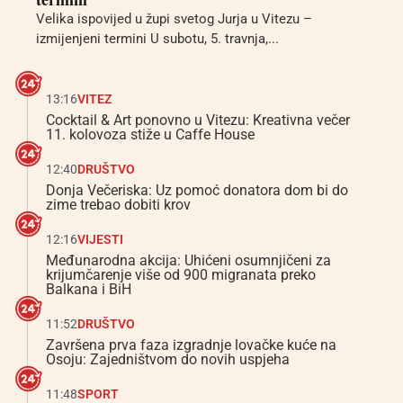
Velika ispovijed u župi svetog Jurja u Vitezu –
izmijenjeni termini U subotu, 5. travnja,...
13:16
VITEZ
Cocktail & Art ponovno u Vitezu: Kreativna večer
11. kolovoza stiže u Caffe House
12:40
DRUŠTVO
Donja Večeriska: Uz pomoć donatora dom bi do
zime trebao dobiti krov
12:16
VIJESTI
Međunarodna akcija: Uhićeni osumnjičeni za
krijumčarenje više od 900 migranata preko
Balkana i BiH
11:52
DRUŠTVO
Završena prva faza izgradnje lovačke kuće na
Osoju: Zajedništvom do novih uspjeha
11:48
SPORT