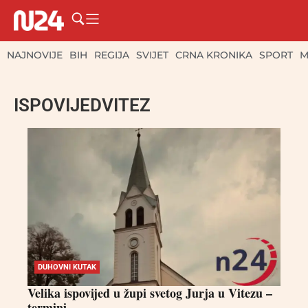
NAJNOVIJE
BIH
REGIJA
SVIJET
CRNA KRONIKA
SPORT
M
ISPOVIJEDVITEZ
DUHOVNI KUTAK
Velika ispovijed u župi svetog Jurja u Vitezu –
termini