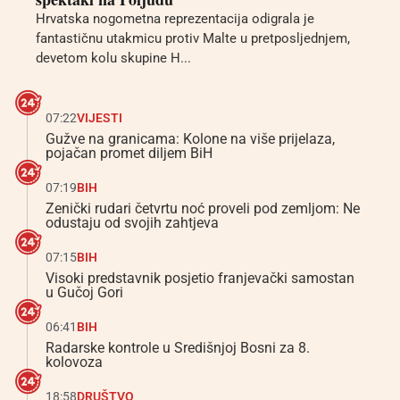
Hrvatska nogometna reprezentacija odigrala je
fantastičnu utakmicu protiv Malte u pretposljednjem,
devetom kolu skupine H...
07:22
VIJESTI
Gužve na granicama: Kolone na više prijelaza,
pojačan promet diljem BiH
07:19
BIH
Zenički rudari četvrtu noć proveli pod zemljom: Ne
odustaju od svojih zahtjeva
07:15
BIH
Visoki predstavnik posjetio franjevački samostan
u Gučoj Gori
06:41
BIH
Radarske kontrole u Središnjoj Bosni za 8.
kolovoza
18:58
DRUŠTVO