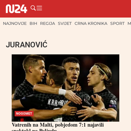
NAJNOVIJE
BIH
REGIJA
SVIJET
CRNA KRONIKA
SPORT
M
JURANOVIĆ
NOGOMET
Vatrenih na Malti, pobjedom 7:1 najavili
spektakl na Poljudu