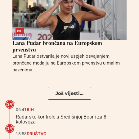
BIH
Lana Pudar brončana na Europskom
prvenstvu
Lana Pudar ostvarila je novi uspjeh osvajanjem
brončane medalju na Europskom prvenstvu u malim
bazenima...
Još vijesti...
06:41
BIH
Radarske kontrole u Središnjoj Bosni za 8.
kolovoza
18:58
DRUŠTVO