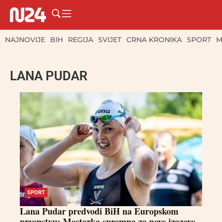
NAJNOVIJE
BIH
REGIJA
SVIJET
CRNA KRONIKA
SPORT
M
LANA PUDAR
SPORT
Lana Pudar predvodi BiH na Europskom
prvenstvu: Mostarka spremna za nove izazove