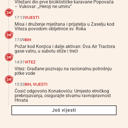
Vitežani dio prve biciklističke karavane Popovača
– Vukovar: „Heroji ne umiru“
17:13
VIJESTI
Misa i druženje mještana i prijatelja u Zaselju kod
Viteza povodom obljetnice sv. Roka
17:09
BIH
Požar kod Konjica i dalje aktivan: Dva Air Tractora
gase vatru, u subotu stiže i treći
14:31
VITEZ
Vitez: Građane pozivaju na racionalnu potrošnju
pitke vode
13:32
BIH
,
VIJESTI
Ćosić odgovorio Konakoviću: Umjesto etničkog
prebrojavanja, osigurajte stvarnu ravnopravnost
Hrvata
Još vijesti