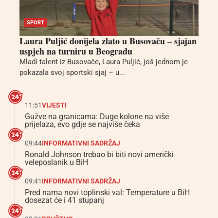
SPORT
Laura Puljić donijela zlato u Busovaču – sjajan
uspjeh na turniru u Beogradu
Mladi talent iz Busovače, Laura Puljić, još jednom je
pokazala svoj sportski sjaj – u...
11:51
VIJESTI
Gužve na granicama: Duge kolone na više
prijelaza, evo gdje se najviše čeka
09:44
INFORMATIVNI SADRŽAJ
Ronald Johnson trebao bi biti novi američki
veleposlanik u BiH
09:41
INFORMATIVNI SADRŽAJ
Pred nama novi toplinski val: Temperature u BiH
dosezat će i 41 stupanj