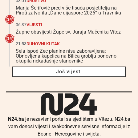
08:01
DRUŠTVO
Marija Šerifović pred više tisuća posjetitelja na
Piroti zatvorila „Dane dijaspore 2026“ u Travniku
06:37
VIJESTI
Župne obavijesti Župe sv. Juraja Mučenika Vitez
21:53
DUHOVNI KUTAK
Sela ispod Zec planine nisu zaboravljena:
Obnovljena kapelica na Bilića groblju ponovno
okupila nekadašnje stanovnike
Još vijesti
N24.ba
je nezavisni portal sa sjedištem u Vitezu. N24.ba
vam donosi vijesti i svakodnevne servisne informacije iz
Bosne i Hercegovine i svijeta.