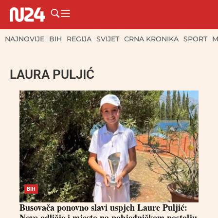
NAJNOVIJE
BIH
REGIJA
SVIJET
CRNA KRONIKA
SPORT
M
LAURA PULJIĆ
BIH
Busovača ponovno slavi uspjeh Laure Puljić:
Novo odličje i mjesto na pobjedničkom postolju