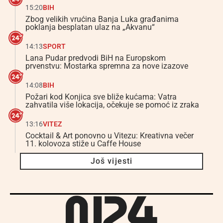
15:20
BIH
Zbog velikih vrućina Banja Luka građanima
poklanja besplatan ulaz na „Akvanu“
14:13
SPORT
Lana Pudar predvodi BiH na Europskom
prvenstvu: Mostarka spremna za nove izazove
14:08
BIH
Požari kod Konjica sve bliže kućama: Vatra
zahvatila više lokacija, očekuje se pomoć iz zraka
13:16
VITEZ
Cocktail & Art ponovno u Vitezu: Kreativna večer
11. kolovoza stiže u Caffe House
Još vijesti