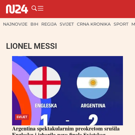
NAJNOVIJE
BIH
REGIJA
SVIJET
CRNA KRONIKA
SPORT
M
LIONEL MESSI
SVIJET
Argentina spektakularnim preokretom srušila
Englesku i izborila novo finale Svjetskog