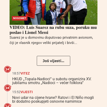
NOGOMET
VIDEO: Luis Suarez na rubu suza, poruku mu
poslao i Lionel Messi
Suarez je u domovinu doputovao privatnim avionom,
čiji je vlasnik njegov veliki prijatelj i bivši...
Još vijesti...
18:57
VITEZ
HKUD „Topala-Nadioci“ u subotu organizira XV.
jubilarnu smotru „Nadioci – večer folklora“
15:52
VIJESTI
Novi udar na cijene hrane? Ratovi i El Niño mogli
bi dodatno poskupjeti osnovne namirnice