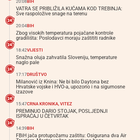
20:08
BIH
VATRA SE PRIBLIŽILA KUĆAMA KOD TREBINJA:
Sve raspoložive snage na terenu
20:04
BIH
Zbog visokih temperatura pojačane kontrole
gradilišta: Poslodavci moraju zaštititi radnike
18:42
VIJESTI
Snažna oluja zahvatila Sloveniju, temperature
naglo pale
17:17
DRUŠTVO
Milanović iz Knina: Ne bi bilo Daytona bez
Hrvatske vojske i HVO-a, upozorio i na sigurnosne
izazove
15:47
CRNA KRONIKA
,
VITEZ
PREMINUO DARIO STOJAK, POSLJEDNJI
ISPRAĆAJ U ČETVRTAK
14:39
BIH
FBiH jača protupožarnu zaštitu: Osigurana dva Air