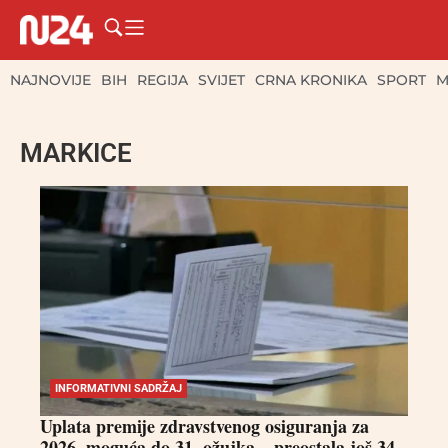
NAJNOVIJE
BIH
REGIJA
SVIJET
CRNA KRONIKA
SPORT
M
MARKICE
INFORMATIVNI SADRŽAJ
Uplata premije zdravstvenog osiguranja za
2026. moguća do 31. ožujka – preostala još 34