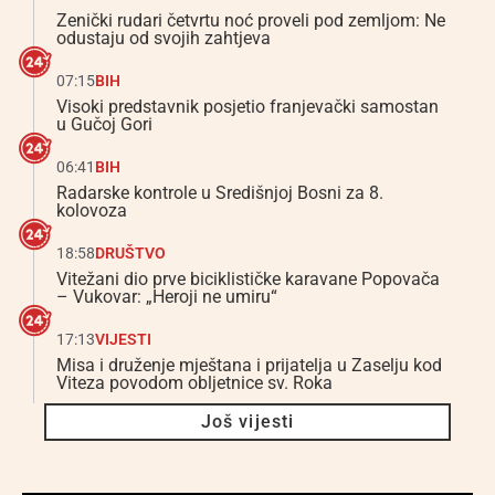
Zenički rudari četvrtu noć proveli pod zemljom: Ne
odustaju od svojih zahtjeva
07:15
BIH
Visoki predstavnik posjetio franjevački samostan
u Gučoj Gori
06:41
BIH
Radarske kontrole u Središnjoj Bosni za 8.
kolovoza
18:58
DRUŠTVO
Vitežani dio prve biciklističke karavane Popovača
– Vukovar: „Heroji ne umiru“
17:13
VIJESTI
Misa i druženje mještana i prijatelja u Zaselju kod
Viteza povodom obljetnice sv. Roka
Još vijesti