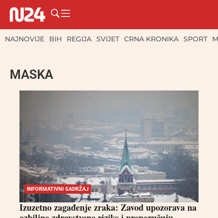
NAJNOVIJE
BIH
REGIJA
SVIJET
CRNA KRONIKA
SPORT
M
MASKA
INFORMATIVNI SADRŽAJ
Izuzetno zagađenje zraka: Zavod upozorava na
ozbiljne zdravstvene rizike i preporučuju