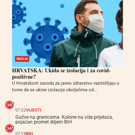
REGIJA
HRVATSKA: Ukida se izolacija i za covid-
pozitivne?
U Hrvatskom zavodu za javno zdravstvo razmišljaju o
tome da se ukine izolacija oboljelima od...
07:22
VIJESTI
Gužve na granicama: Kolone na više prijelaza,
pojačan promet diljem BiH
07:19
BIH