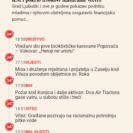
Grad Ljubuški i ove je godine pokazao podršku
mladima i njihovim obiteljima osiguravši financijsku
pomoć...
18:58
DRUŠTVO
Vitežani dio prve biciklističke karavane Popovača
– Vukovar: „Heroji ne umiru“
17:13
VIJESTI
Misa i druženje mještana i prijatelja u Zaselju kod
Viteza povodom obljetnice sv. Roka
17:09
BIH
Požar kod Konjica i dalje aktivan: Dva Air Tractora
gase vatru, u subotu stiže i treći
14:31
VITEZ
Vitez: Građane pozivaju na racionalnu potrošnju
pitke vode
13:32
BIH
,
VIJESTI