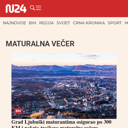
NAJNOVIJE
BIH
REGIJA
SVIJET
CRNA KRONIKA
SPORT
M
MATURALNA VEČER
BIH
Grad Ljubuški maturantima osigurao po 300
KM i pokrio troškove maturalne večere