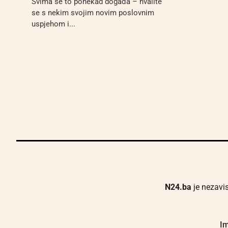
Svima se to ponekad događa – hvalite
se s nekim svojim novim poslovnim
uspjehom i...
N24.ba
je nezavis
Im