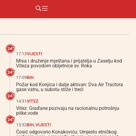
17:13
VIJESTI
Misa i druženje mještana i prijatelja u Zaselju kod
Viteza povodom obljetnice sv. Roka
17:09
BIH
Požar kod Konjica i dalje aktivan: Dva Air Tractora
gase vatru, u subotu stiže i treći
14:31
VITEZ
Vitez: Građane pozivaju na racionalnu potrošnju
pitke vode
13:32
BIH
,
VIJESTI
Ćosić odgovorio Konakoviću: Umjesto etničkog