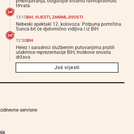
prebrojavanja, osigurajte stvarnu ravnopravnost
Hrvata
13:15
BIH
,
VIJESTI
,
ZANIMLJIVOSTI
Nebeski spektakl 12. kolovoza: Potpuna pomrčina
Sunca bit će djelomično vidljiva i iz BiH
12:30
BIH
Helez i saradnici službenim putovanjima pratili
utakmice reprezentacije BiH, troškove snosila
država
Još vijesti
akodnevne servisne
nja