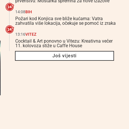
prvenstvu: Mostarka spremna za nove izazove
14:08
BIH
Požari kod Konjica sve bliže kućama: Vatra
zahvatila više lokacija, očekuje se pomoć iz zraka
13:16
VITEZ
Cocktail & Art ponovno u Vitezu: Kreativna večer
11. kolovoza stiže u Caffe House
Još vijesti