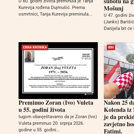
subotu na g
U 60. godini života preminula je Tanja
Mošunj
Kurevija rođena Dujmušić. Prema
osmrtnici, Tanja Kurevija preminula...
U 47. godini ži
(Janko) Barišić
Danijela bit će 
CRNA KRONIKA
BIH
Preminuo Zoran (Ivo) Vuleta
Nakon 25 da
u 55. godini života
Kolenda iz 
je da prekid
tugom obavještavamo da je Zoran (Ivo)
zavjetno h
Vuleta preminuo 20. srpnja 2026.
Fatimi.
godine u 55. godini...