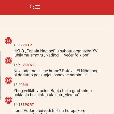
18:57
VITEZ
HKUD „Topala-Nadioci“ u subotu organizira XV.
jubilarnu smotru „Nadioci – večer folklora“
15:52
VIJESTI
Novi udar na cijene hrane? Ratovi i El Niño mogli
bi dodatno poskupjeti osnovne namirnice
15:20
BIH
Zbog velikih vrućina Banja Luka građanima
poklanja besplatan ulaz na „Akvanu“
14:13
SPORT
Lana Pudar predvodi BiH na Europskom