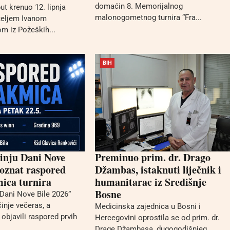
domaćin 8. Memorijalnog
ut krenuo 12. lipnja
malonogometnog turnira “Fra...
ateljem Ivanom
m iz Požeških...
BIH
inju Dani Nove
Preminuo prim. dr. Drago
poznat raspored
Džambas, istaknuti liječnik i
ica turnira
humanitarac iz Središnje
Bosne
“Dani Nove Bile 2026”
inje večeras, a
Medicinska zajednica u Bosni i
 objavili raspored prvih
Hercegovini oprostila se od prim. dr.
Drage Džambasa, dugogodišnjeg