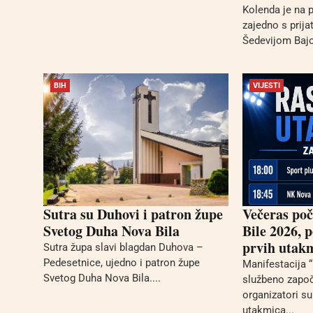
Kolenda je na p
zajedno s prij
Šedevijom Bajo
BIH
VIJESTI
Sutra su Duhovi i patron župe
Večeras poč
Svetog Duha Nova Bila
Bile 2026, 
prvih utakm
Sutra župa slavi blagdan Duhova –
Pedesetnice, ujedno i patron župe
Manifestacija 
Svetog Duha Nova Bila....
službeno započ
organizatori su
utakmica...