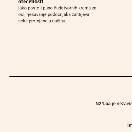
otečenosti
Iako postoji puno čudotvornih krema za
oči, rješavanje podočnjaka zahtijeva i
neke promjene u načinu...
N24.ba
je nezavis
Im