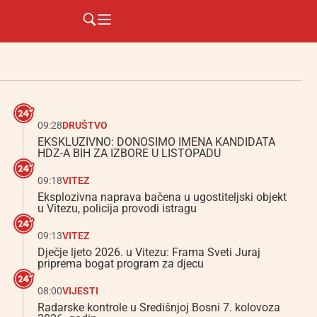
09:28
DRUŠTVO
EKSKLUZIVNO: DONOSIMO IMENA KANDIDATA
HDZ-A BIH ZA IZBORE U LISTOPADU
09:18
VITEZ
Eksplozivna naprava bačena u ugostiteljski objekt
u Vitezu, policija provodi istragu
09:13
VITEZ
Dječje ljeto 2026. u Vitezu: Frama Sveti Juraj
priprema bogat program za djecu
08:00
VIJESTI
Radarske kontrole u Središnjoj Bosni 7. kolovoza