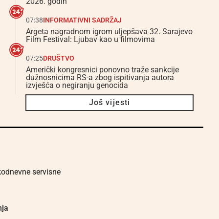
2026. godin
07:38
INFORMATIVNI SADRŽAJ
Argeta nagradnom igrom uljepšava 32. Sarajevo
Film Festival: Ljubav kao u filmovima
07:25
DRUŠTVO
Američki kongresnici ponovno traže sankcije
dužnosnicima RS-a zbog ispitivanja autora
izvješća o negiranju genocida
Još vijesti
akodnevne servisne
nja