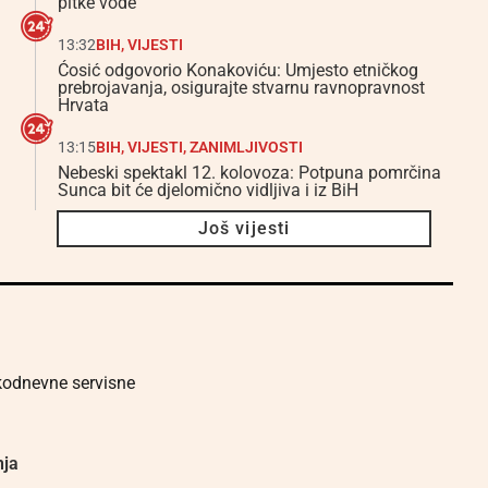
pitke vode
13:32
BIH
,
VIJESTI
Ćosić odgovorio Konakoviću: Umjesto etničkog
prebrojavanja, osigurajte stvarnu ravnopravnost
Hrvata
13:15
BIH
,
VIJESTI
,
ZANIMLJIVOSTI
Nebeski spektakl 12. kolovoza: Potpuna pomrčina
Sunca bit će djelomično vidljiva i iz BiH
Još vijesti
akodnevne servisne
nja