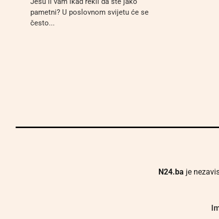
Jesu li vam ikad rekli da ste jako
pametni? U poslovnom svijetu će se
često...
N24.ba
je nezavis
Im