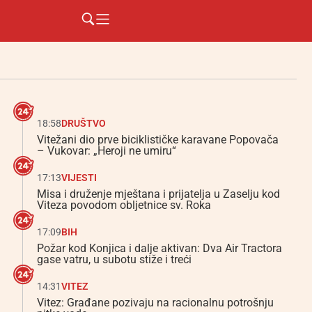
18:58
DRUŠTVO
Vitežani dio prve biciklističke karavane Popovača
– Vukovar: „Heroji ne umiru“
17:13
VIJESTI
Misa i druženje mještana i prijatelja u Zaselju kod
Viteza povodom obljetnice sv. Roka
17:09
BIH
Požar kod Konjica i dalje aktivan: Dva Air Tractora
gase vatru, u subotu stiže i treći
14:31
VITEZ
Vitez: Građane pozivaju na racionalnu potrošnju