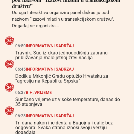
društvu”
Udruga Interaktiva organizira panel diskusiju pod
nazivom “Izazovi mladih u transakcijskom društvu”.
Događaj se organizira...
06:50
INFORMATIVNI SADRŽAJ
Travnik: Sud izrekao jednogodišnju zabranu
približavanja maloljetnoj žrtvi nasilja
06:45
INFORMATIVNI SADRŽAJ
Dodik u Mrkonjić Gradu optužio Hrvatsku za
“agresiju na Republiku Srpsku”
06:37
BIH
,
VRIJEME
Sunčano vrijeme uz visoke temperature, danas do
35 stupnjeva
06:28
INFORMATIVNI SADRŽAJ
Tri dana nakon incidenta u Bugojnu i dalje bez
odgovora: Svaka strana iznosi svoju verziju
događaja