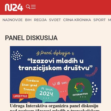
NAJNOVIJE
BIH
REGIJA
SVIJET
CRNA KRONIKA
SPORT
M
PANEL DISKUSIJA
LIFESTYLE
Udruga Interaktiva organizira panel diskusiju
pod nazivom “Izazovi mladih u transakcijskom