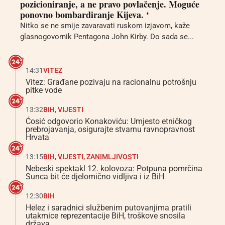
pozicioniranje, a ne pravo povlačenje. Moguće
ponovno bombardiranje Kijeva. ‘
Nitko se ne smije zavaravati ruskom izjavom, kaže
glasnogovornik Pentagona John Kirby. Do sada se...
14:31
VITEZ
Vitez: Građane pozivaju na racionalnu potrošnju
pitke vode
13:32
BIH
,
VIJESTI
Ćosić odgovorio Konakoviću: Umjesto etničkog
prebrojavanja, osigurajte stvarnu ravnopravnost
Hrvata
13:15
BIH
,
VIJESTI
,
ZANIMLJIVOSTI
Nebeski spektakl 12. kolovoza: Potpuna pomrčina
Sunca bit će djelomično vidljiva i iz BiH
12:30
BIH
Helez i saradnici službenim putovanjima pratili
utakmice reprezentacije BiH, troškove snosila
država