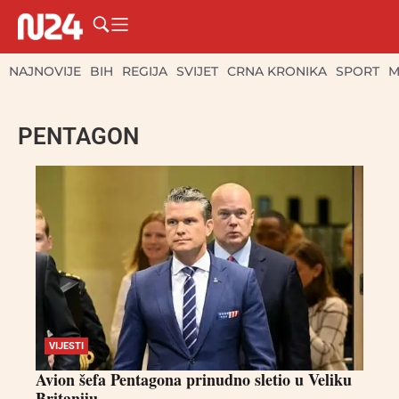
NAJNOVIJE
BIH
REGIJA
SVIJET
CRNA KRONIKA
SPORT
M
PENTAGON
VIJESTI
Avion šefa Pentagona prinudno sletio u Veliku
Britaniju