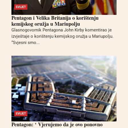
SVIJET
Pentagon i Velika Britanija o korištenju
kemijskog oružja u Mariupolju
Glasnogovornik Pentagona John Kirby komentirao je
izvještaje o korištenju kemijskog oružja u Mariupolju.
“Svjesni smo...
SVIJET
Pentagon: ‘ Vjerujemo da je ovo ponovno