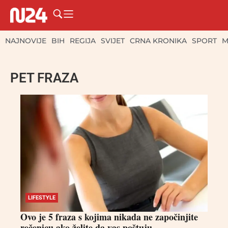
NAJNOVIJE
BIH
REGIJA
SVIJET
CRNA KRONIKA
SPORT
M
PET FRAZA
LIFESTYLE
Ovo je 5 fraza s kojima nikada ne započinjite
rečenicu ako želite da vas poštuju