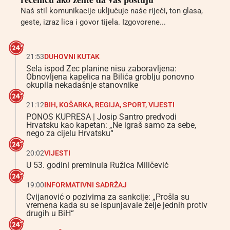
Naš stil komunikacije uključuje naše riječi, ton glasa,
geste, izraz lica i govor tijela. Izgovorene...
21:53
DUHOVNI KUTAK
Sela ispod Zec planine nisu zaboravljena:
Obnovljena kapelica na Bilića groblju ponovno
okupila nekadašnje stanovnike
21:12
BIH
,
KOŠARKA
,
REGIJA
,
SPORT
,
VIJESTI
PONOS KUPRESA | Josip Santro predvodi
Hrvatsku kao kapetan: „Ne igraš samo za sebe,
nego za cijelu Hrvatsku“
20:02
VIJESTI
U 53. godini preminula Ružica Miličević
19:00
INFORMATIVNI SADRŽAJ
Cvijanović o pozivima za sankcije: „Prošla su
vremena kada su se ispunjavale želje jednih protiv
drugih u BiH“