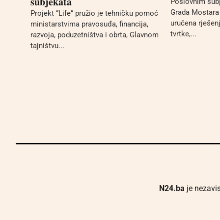
subjekata
Poslovnim sub
Grada Mostara 
Projekt “Life” pružio je tehničku pomoć
uručena rješenj
ministarstvima pravosuđa, financija,
tvrtke,...
razvoja, poduzetništva i obrta, Glavnom
tajništvu...
N24.ba
je nezavis