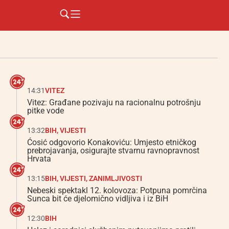
14:31
VITEZ
Vitez: Građane pozivaju na racionalnu potrošnju
pitke vode
13:32
BIH
,
VIJESTI
Ćosić odgovorio Konakoviću: Umjesto etničkog
prebrojavanja, osigurajte stvarnu ravnopravnost
Hrvata
13:15
BIH
,
VIJESTI
,
ZANIMLJIVOSTI
Nebeski spektakl 12. kolovoza: Potpuna pomrčina
Sunca bit će djelomično vidljiva i iz BiH
12:30
BIH