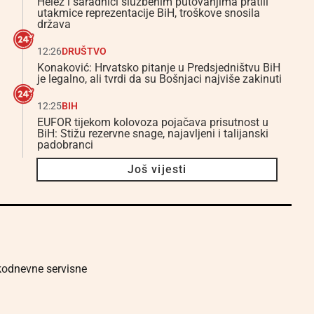
Helez i saradnici službenim putovanjima pratili
utakmice reprezentacije BiH, troškove snosila
država
12:26
DRUŠTVO
Konaković: Hrvatsko pitanje u Predsjedništvu BiH
je legalno, ali tvrdi da su Bošnjaci najviše zakinuti
12:25
BIH
EUFOR tijekom kolovoza pojačava prisutnost u
BiH: Stižu rezervne snage, najavljeni i talijanski
padobranci
Još vijesti
akodnevne servisne