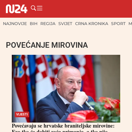
NAJNOVIJE
BIH
REGIJA
SVIJET
CRNA KRONIKA
SPORT
M
POVEĆANJE MIROVINA
VIJESTI
Povećavaju se hrvatske braniteljske mirovine:
Evo tko će dobiti veća primanja, a tko nije