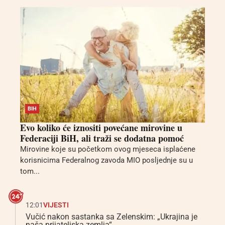
BIH
Evo koliko će iznositi povećane mirovine u
Federaciji BiH, ali traži se dodatna pomoć
Mirovine koje su početkom ovog mjeseca isplaćene
korisnicima Federalnog zavoda MIO posljednje su u
tom...
12:01
VIJESTI
Vučić nakon sastanka sa Zelenskim: „Ukrajina je
naša prijateljska zemlja“