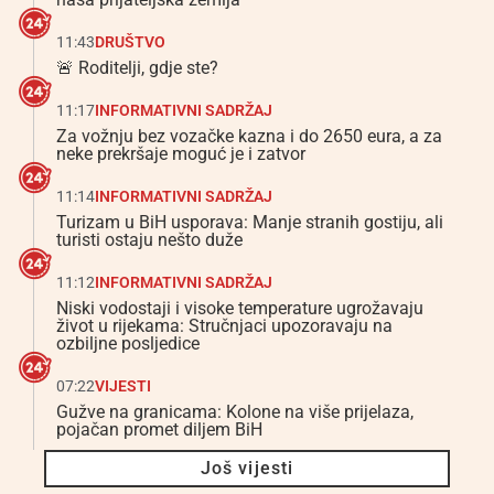
11:43
DRUŠTVO
🚨 Roditelji, gdje ste?
11:17
INFORMATIVNI SADRŽAJ
Za vožnju bez vozačke kazna i do 2650 eura, a za
neke prekršaje moguć je i zatvor
11:14
INFORMATIVNI SADRŽAJ
Turizam u BiH usporava: Manje stranih gostiju, ali
turisti ostaju nešto duže
11:12
INFORMATIVNI SADRŽAJ
Niski vodostaji i visoke temperature ugrožavaju
život u rijekama: Stručnjaci upozoravaju na
ozbiljne posljedice
07:22
VIJESTI
Gužve na granicama: Kolone na više prijelaza,
pojačan promet diljem BiH
Još vijesti