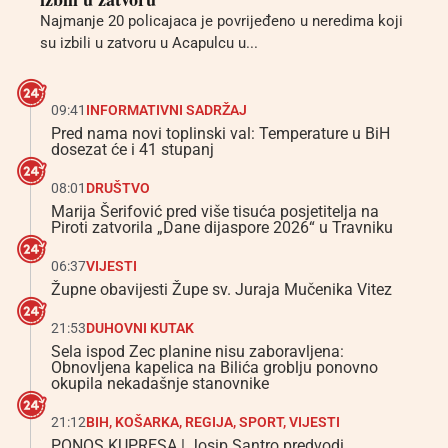
Najmanje 20 policajaca je povrijeđeno u neredima koji
su izbili u zatvoru u Acapulcu u...
09:41
INFORMATIVNI SADRŽAJ
Pred nama novi toplinski val: Temperature u BiH
dosezat će i 41 stupanj
08:01
DRUŠTVO
Marija Šerifović pred više tisuća posjetitelja na
Piroti zatvorila „Dane dijaspore 2026“ u Travniku
06:37
VIJESTI
Župne obavijesti Župe sv. Juraja Mučenika Vitez
21:53
DUHOVNI KUTAK
Sela ispod Zec planine nisu zaboravljena:
Obnovljena kapelica na Bilića groblju ponovno
okupila nekadašnje stanovnike
21:12
BIH
,
KOŠARKA
,
REGIJA
,
SPORT
,
VIJESTI
PONOS KUPRESA | Josip Santro predvodi