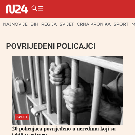
NAJNOVIJE
BIH
REGIJA
SVIJET
CRNA KRONIKA
SPORT
M
POVRIJEĐENI POLICAJCI
SVIJET
20 policajaca povrijeđeno u neredima koji su
izbili u zatvoru