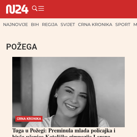
NAJNOVIJE
BIH
REGIJA
SVIJET
CRNA KRONIKA
SPORT
M
POŽEGA
CRNA KRONIKA
Tuga u Požegi: Preminula mlada policajka i
bivša učenica Katoličke gimnazije Lorena