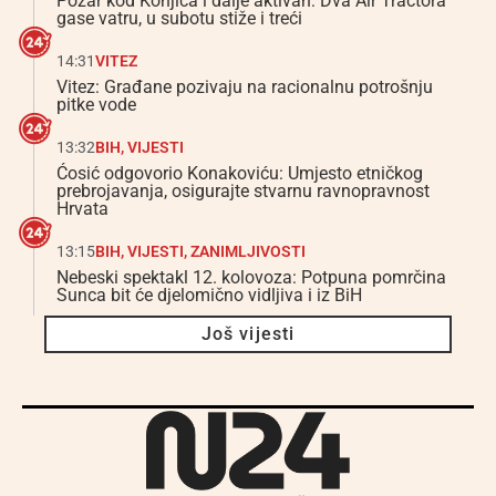
Požar kod Konjica i dalje aktivan: Dva Air Tractora
gase vatru, u subotu stiže i treći
14:31
VITEZ
Vitez: Građane pozivaju na racionalnu potrošnju
pitke vode
13:32
BIH
,
VIJESTI
Ćosić odgovorio Konakoviću: Umjesto etničkog
prebrojavanja, osigurajte stvarnu ravnopravnost
Hrvata
13:15
BIH
,
VIJESTI
,
ZANIMLJIVOSTI
Nebeski spektakl 12. kolovoza: Potpuna pomrčina
Sunca bit će djelomično vidljiva i iz BiH
Još vijesti