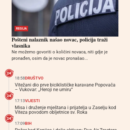
REGIJA
Pošteni nalaznik našao novac, policija traži
vlasnika
Ne možemo govoriti o količini novaca, niti gdje je
pronađen, osim da je novac pronašao...
18:58
DRUŠTVO
Vitežani dio prve biciklističke karavane Popovača
– Vukovar: „Heroji ne umiru“
17:13
VIJESTI
Misa i druženje mještana i prijatelja u Zaselju kod
Viteza povodom obljetnice sv. Roka
17:09
BIH