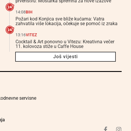
prvenstvu: Mostarka spremna za nove izazove
14:08
BIH
Požari kod Konjica sve bliže kućama: Vatra
zahvatila više lokacija, očekuje se pomoć iz zraka
13:16
VITEZ
Cocktail & Art ponovno u Vitezu: Kreativna večer
11. kolovoza stiže u Caffe House
Još vijesti
akodnevne servisne
nja