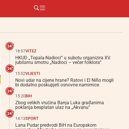
18:57
VITEZ
HKUD „Topala-Nadioci“ u subotu organizira XV.
jubilarnu smotru „Nadioci – večer folklora“
15:52
VIJESTI
Novi udar na cijene hrane? Ratovi i El Niño mogli
bi dodatno poskupjeti osnovne namirnice
15:20
BIH
Zbog velikih vrućina Banja Luka građanima
poklanja besplatan ulaz na „Akvanu“
14:13
SPORT
Lana Pudar predvodi BiH na Europskom