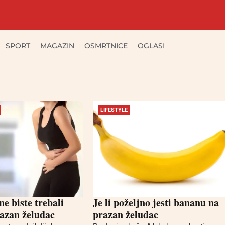
SPORT
MAGAZIN
OSMRTNICE
OGLASI
LIFESTYLE
ne biste trebali
Je li poželjno jesti bananu na
razan želudac
prazan želudac