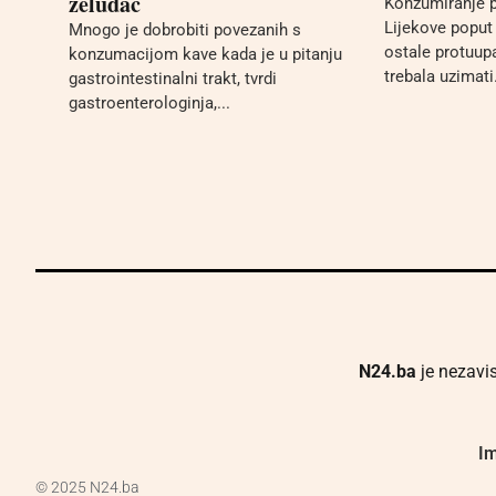
želudac
Konzumiranje p
Lijekove poput
Mnogo je dobrobiti povezanih s
ostale protuupa
konzumacijom kave kada je u pitanju
trebala uzimati.
gastrointestinalni trakt, tvrdi
gastroenterologinja,...
N24.ba
je nezavis
Im
© 2025 N24.ba