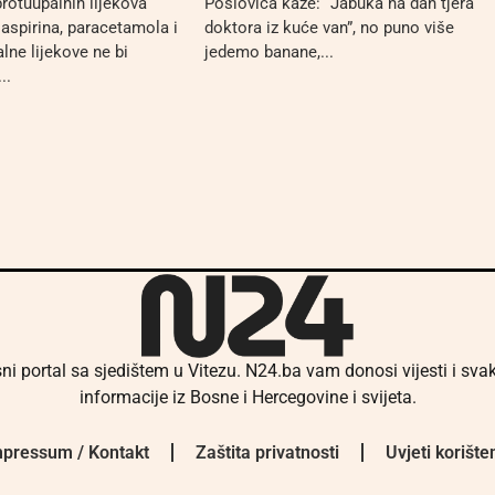
rotuupalnih lijekova
Poslovica kaže: “Jabuka na dan tjera
 aspirina, paracetamola i
doktora iz kuće van”, no puno više
lne lijekove ne bi
jedemo banane,...
..
ni portal sa sjedištem u Vitezu. N24.ba vam donosi vijesti i sv
informacije iz Bosne i Hercegovine i svijeta.
pressum / Kontakt
Zaštita privatnosti
Uvjeti korište